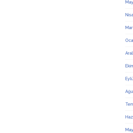
May
Nis
Mar
Oca
Ara
Eki
Eyl
Ağu
Te
Haz
May