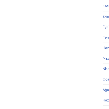
Kas
Eki
Eyl
Te
Haz
May
Nis
Oca
Ağu
Haz