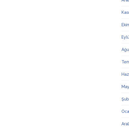
Ara
Kas
Eki
Eyl
Ağu
Te
Haz
May
Şub
Oca
Ara