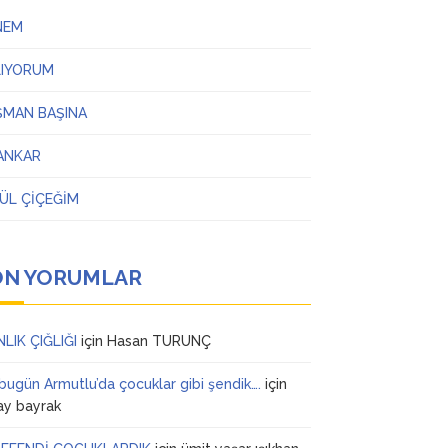
NEM
LIYORUM
ŞMAN BAŞINA
ANKAR
ÜL ÇİÇEĞİM
ON YORUMLAR
NLIK ÇIĞLIĞI
için
Hasan TURUNÇ
 bugün Armutlu’da çocuklar gibi şendik….
için
ay bayrak