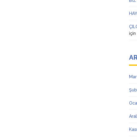
BİZ
HAY
ÇIL
içi
AR
Mar
Şub
Oca
Ara
Kas