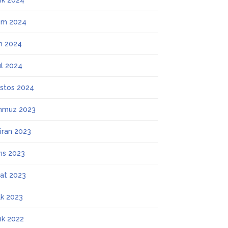
lık 2024
ım 2024
m 2024
ül 2024
stos 2024
mmuz 2023
iran 2023
ıs 2023
at 2023
k 2023
lık 2022