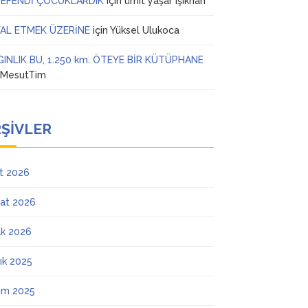
 EFENDİ ÇOCUKLARDIK
için
ümit yaşar ışıkhan
AL ETMEK ÜZERİNE
için
Yüksel Ulukoca
GINLIK BU, 1.250 km. ÖTEYE BİR KÜTÜPHANE
n
MesutTim
ŞIVLER
t 2026
at 2026
k 2026
lık 2025
ım 2025