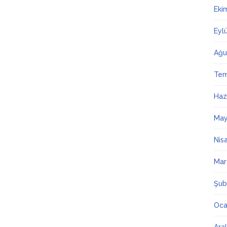
Eki
Eyl
Ağu
Te
Haz
May
Nis
Mar
Şub
Oca