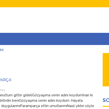
UM
AŞINA
AR
İÇEĞİM
ADAR ÇOK SEVİYORUM Kİ
PARÇA
2025
nuttum gittin gideliGözyaşıma senin adını koydumİnan ki
SO
 bitirdin beniGözyaşıma senin adını koydum. Hayata
 duygularımıParamparça ettin umutlarımıNasıl yıktın söyle