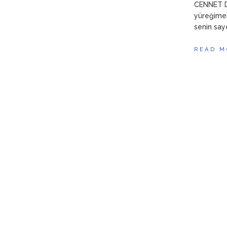
CENNET DÜ
yüreğime
senin sa
READ M