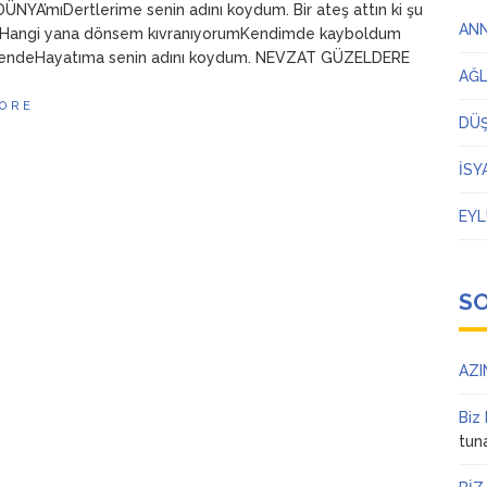
NYA’mıDertlerime senin adını koydum. Bir ateş attın ki şu
AN
Hangi yana dönsem kıvranıyorumKendimde kayboldum
yendeHayatıma senin adını koydum. NEVZAT GÜZELDERE
AĞ
ORE
DÜ
İSY
EYL
S
AZI
Biz
tun