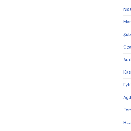
Nis
Mar
Şub
Oca
Ara
Kas
Eyl
Ağu
Te
Haz