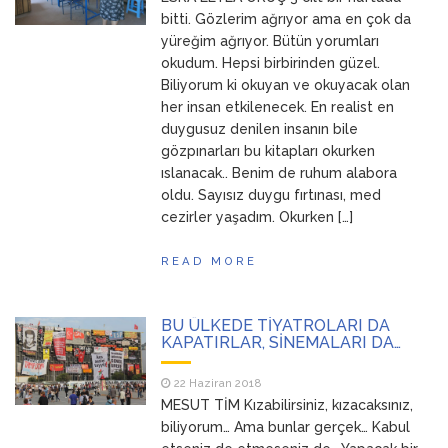
ANNEM
23 Mart 2026
bitti. Gözlerim ağrıyor ama en çok da
yüreğim ağrıyor. Bütün yorumları
okudum. Hepsi birbirinden güzel.
Biliyorum ki okuyan ve okuyacak olan
her insan etkilenecek. En realist en
duygusuz denilen insanın bile
gözpınarları bu kitapları okurken
ıslanacak.. Benim de ruhum alabora
oldu. Sayısız duygu fırtınası, med
cezirler yaşadım. Okurken […]
READ MORE
BU ÜLKEDE TİYATROLARI DA
KAPATIRLAR, SİNEMALARI DA…
22 Haziran 2018
MESUT TİM Kızabilirsiniz, kızacaksınız,
biliyorum… Ama bunlar gerçek… Kabul