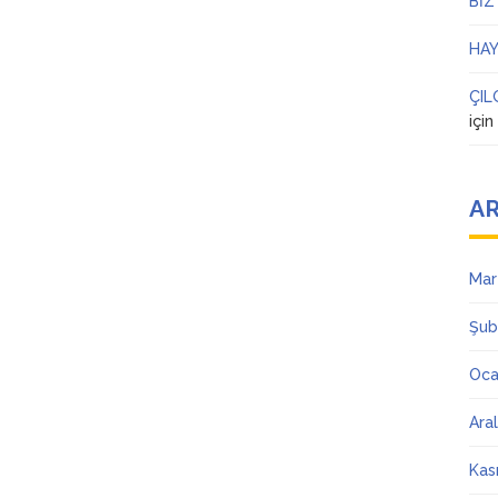
BİZ
HAY
ÇIL
içi
AR
Mar
Şub
Oca
Ara
Kas