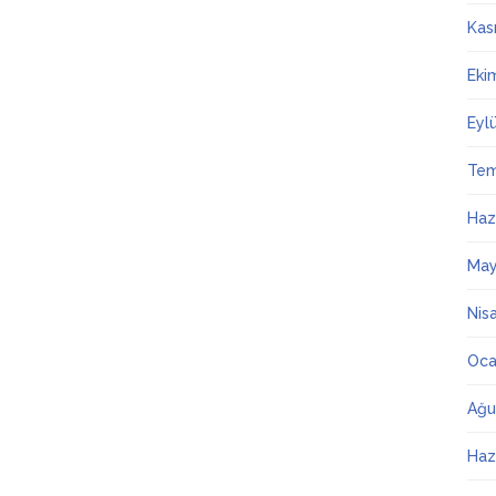
Kas
Eki
Eyl
Te
Haz
May
Nis
Oca
Ağu
Haz