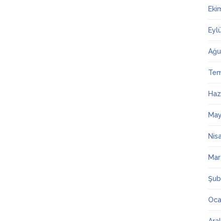
Eki
Eyl
Ağu
Te
Haz
May
Nis
Mar
Şub
Oca