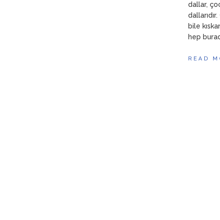
dallar, ço
dallarıdır
bile kıska
hep burad
READ M