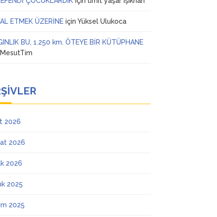
 EFENDİ ÇOCUKLARDIK
için
ümit yaşar ışıkhan
AL ETMEK ÜZERİNE
için
Yüksel Ulukoca
GINLIK BU, 1.250 km. ÖTEYE BİR KÜTÜPHANE
n
MesutTim
ŞIVLER
t 2026
at 2026
k 2026
lık 2025
ım 2025