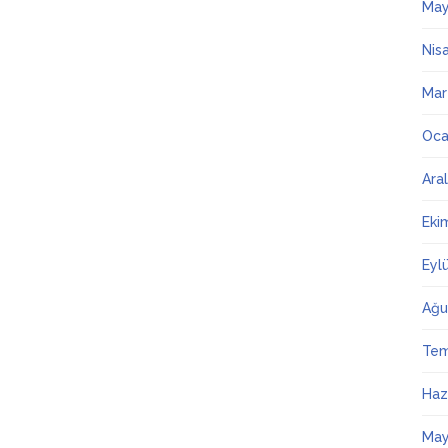
May
Nis
Mar
Oca
Ara
Eki
Eyl
Ağu
Te
Haz
May