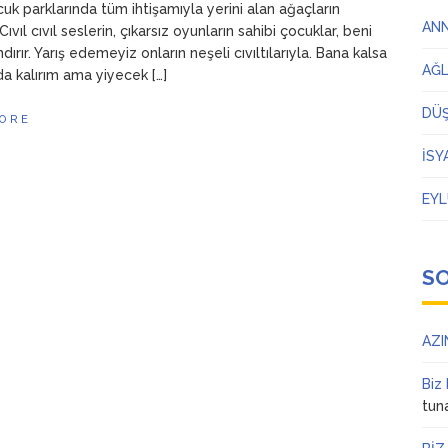
cuk parklarında tüm ihtişamıyla yerini alan ağaçların
AN
. Cıvıl cıvıl seslerin, çıkarsız oyunların sahibi çocuklar, beni
ndırır. Yarış edemeyiz onların neşeli cıvıltılarıyla. Bana kalsa
AĞ
a kalırım ama yiyecek […]
DÜ
ORE
İSY
EYL
S
AZI
Biz
tun