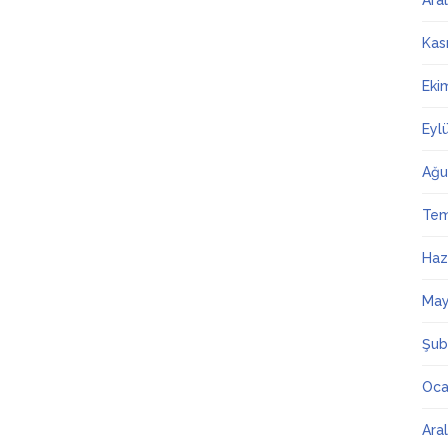
Ara
Kas
Eki
Eyl
Ağu
Te
Haz
May
Şub
Oca
Ara