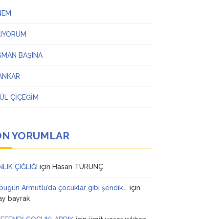
NEM
LIYORUM
ŞMAN BAŞINA
ANKAR
ÜL ÇİÇEĞİM
ON YORUMLAR
NLIK ÇIĞLIĞI
için
Hasan TURUNÇ
 bugün Armutlu’da çocuklar gibi şendik….
için
ay bayrak