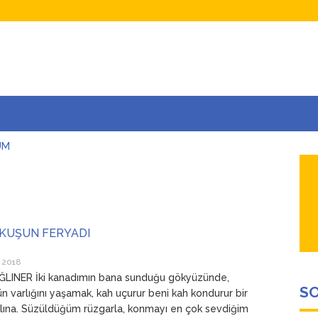
UM
AŞINA
AR
İÇEĞİM
ADAR ÇOK SEVİYORUM Kİ
 KUŞUN FERYADI
 2018
ĞLINER İki kanadımın bana sunduğu gökyüzünde,
SO
n varlığını yaşamak, kah uçurur beni kah kondurur bir
lına. Süzüldüğüm rüzgarla, konmayı en çok sevdiğim