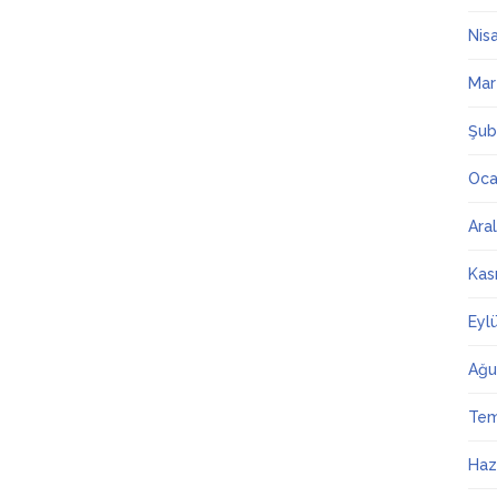
Nis
Mar
Şub
Oca
Ara
Kas
Eyl
Ağu
Te
Haz