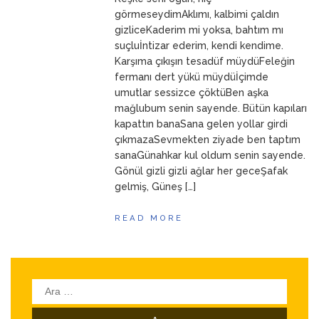
ANNEM
23 Mart 2026
görmeseydimAklımı, kalbimi çaldın
gizliceKaderim mi yoksa, bahtım mı
suçluİntizar ederim, kendi kendime.
Karşıma çıkışın tesadüf müydüFeleğin
fermanı dert yükü müydüİçimde
umutlar sessizce çöktüBen aşka
mağlubum senin sayende. Bütün kapıları
kapattın banaSana gelen yollar girdi
çıkmazaSevmekten ziyade ben taptım
sanaGünahkar kul oldum senin sayende.
Gönül gizli gizli ağlar her geceŞafak
gelmiş, Güneş […]
READ MORE
Arama: