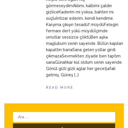
ANNEM
23 Mart 2026
görmeseydimAklımı, kalbimi çaldın
gizliceKaderim mi yoksa, bahtım mı
suçluİntizar ederim, kendi kendime.
Karşıma çıkışın tesadüf müydüFeleğin
fermanı dert yükü müydüİçimde
umutlar sessizce çöktüBen aşka
mağlubum senin sayende. Bütün kapıları
kapattın banaSana gelen yollar girdi
çıkmazaSevmekten ziyade ben taptım
sanaGünahkar kul oldum senin sayende.
Gönül gizli gizli ağlar her geceŞafak
gelmiş, Güneş […]
READ MORE
Arama: