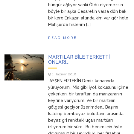
hüngür ağlıyor sanki Öldü diyemezsin
böyle bir aşka Cesaretin varsa dön bak
bir kere Enkazın altında kim var gör hele
Mahşerde hislerim […]
READ MORE
MARTILAR BİLE TERKETTİ
ONLARI…
1 Haziran 2018
AYŞEN ERTEKİN Deniz kenarında
yürüyorum.. Mis gibi iyot kokusunu içime
çekerken, bir taraftan da manzaranın
keyfine varıyorum. Ve bir martının
gölgesi geçiyor üzerimden.. Başımı
kaldırıp bembeyaz bulutların arasında,
beyaz gri renkteki uçan martıları
izliyorum bir süre.. Bu benim için öyle
doyumsuz bir seyirdir ki, her fırsatını