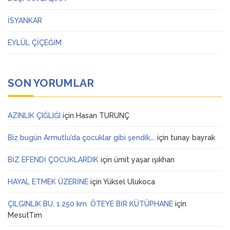
İSYANKAR
EYLÜL ÇİÇEĞİM
SON YORUMLAR
AZINLIK ÇIĞLIĞI
için
Hasan TURUNÇ
Biz bugün Armutlu’da çocuklar gibi şendik….
için
tunay bayrak
BİZ EFENDİ ÇOCUKLARDIK
için
ümit yaşar ışıkhan
HAYAL ETMEK ÜZERİNE
için
Yüksel Ulukoca
ÇILGINLIK BU, 1.250 km. ÖTEYE BİR KÜTÜPHANE
için
MesutTim