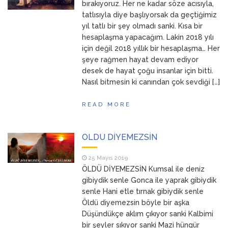
bırakıyoruz. Her ne kadar söze acısıyla,
tatlısıyla diye başlıyorsak da geçtiğimiz
yıl tatlı bir şey olmadı sanki. Kısa bir
hesaplaşma yapacağım. Lakin 2018 yılı
için değil 2018 yıllık bir hesaplaşma… Her
şeye rağmen hayat devam ediyor
desek de hayat çoğu insanlar için bitti.
Nasıl bitmesin ki canından çok sevdiği […]
READ MORE
ÖLDÜ DİYEMEZSİN
25 Mayıs 2019
ÖLDÜ DİYEMEZSİN Kumsal ile deniz
gibiydik senle Gonca ile yaprak gibiydik
senle Hani etle tırnak gibiydik senle
Öldü diyemezsin böyle bir aşka
Düşündükçe aklım çıkıyor sanki Kalbimi
bir şeyler sıkıyor sanki Mazi hüngür