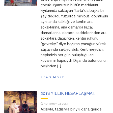
ANNEM
23 Mart 2026
çocukluğumuzun bütün martılarını,
kıyılarında saklayan “tarla”da başka bir
şey değildi. Yüzlerce minibüs, dolmuşun
aynı anda kalktığı ve kentin ara
sokaklarına, ana damarda kılcal
damarlarına, daracık caddelerinden ara
sokaklara dağılırken, kentin ruhunu
“gevrekçi” diye bağıran çocuğun yürek
atışlarında saklıyorduk. Kent meydanı,
hepimizin her gün buluştuğu arı
kovanının kapısıydı. Dışarıda baloncunun
peşinden […]
READ MORE
2018 YILLIK HESAPLAŞMA!..
30 Temmuz 2019
Acısıyla, tatlısıyla bir yılı daha geride