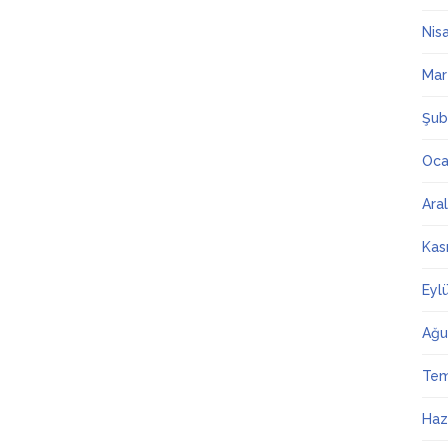
Nis
Mar
Şub
Oca
Ara
Kas
Eyl
Ağu
Te
Haz