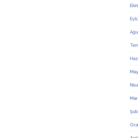
Eki
Eyl
Ağu
Te
Haz
May
Nis
Mar
Şub
Oca