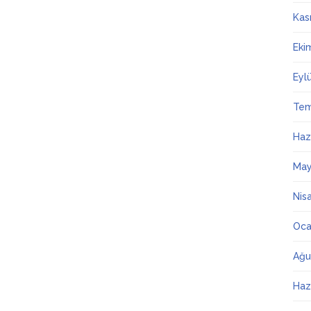
Kas
Eki
Eyl
Te
Haz
May
Nis
Oca
Ağu
Haz