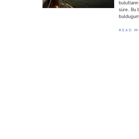
bulutların
süre.. Bu 
bulduğumd
READ M