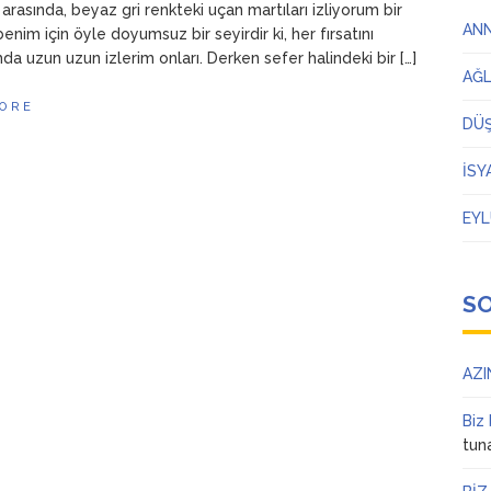
 arasında, beyaz gri renkteki uçan martıları izliyorum bir
AN
benim için öyle doyumsuz bir seyirdir ki, her fırsatını
a uzun uzun izlerim onları. Derken sefer halindeki bir […]
AĞ
ORE
DÜ
İSY
EYL
S
AZI
Biz
tun