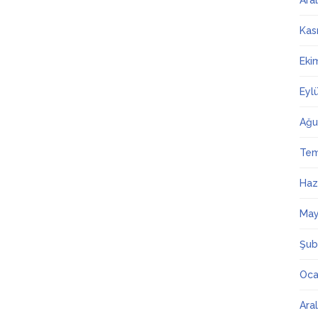
Ara
Kas
Eki
Eyl
Ağu
Te
Haz
May
Şub
Oca
Ara