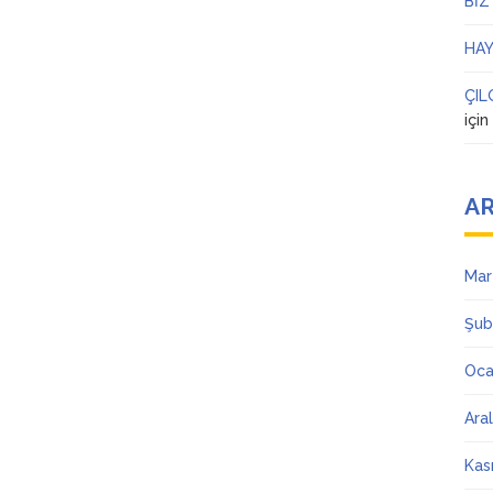
BİZ
HAY
ÇIL
içi
AR
Mar
Şub
Oca
Ara
Kas