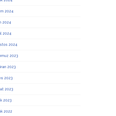
lık 2024
ım 2024
m 2024
ül 2024
stos 2024
mmuz 2023
iran 2023
ıs 2023
at 2023
k 2023
lık 2022