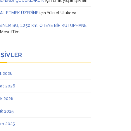
 EFENDİ ÇOCUKLARDIK
için
ümit yaşar ışıkhan
AL ETMEK ÜZERİNE
için
Yüksel Ulukoca
GINLIK BU, 1.250 km. ÖTEYE BİR KÜTÜPHANE
n
MesutTim
ŞIVLER
t 2026
at 2026
k 2026
lık 2025
ım 2025