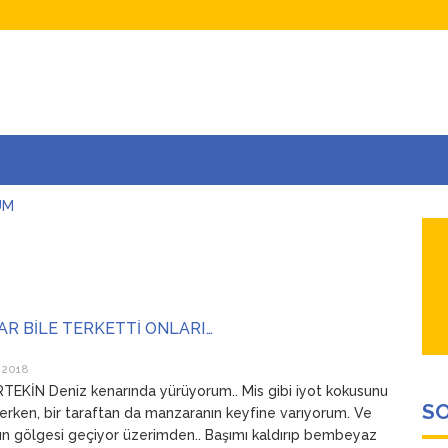
UM
AŞINA
AR
İÇEĞİM
ADAR ÇOK SEVİYORUM Kİ
R BİLE TERKETTİ ONLARI…
 2018
EKİN Deniz kenarında yürüyorum.. Mis gibi iyot kokusunu
SO
erken, bir taraftan da manzaranın keyfine varıyorum. Ve
nın gölgesi geçiyor üzerimden.. Başımı kaldırıp bembeyaz