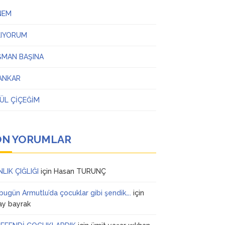
NEM
LIYORUM
ŞMAN BAŞINA
ANKAR
ÜL ÇİÇEĞİM
ON YORUMLAR
NLIK ÇIĞLIĞI
için
Hasan TURUNÇ
 bugün Armutlu’da çocuklar gibi şendik….
için
ay bayrak