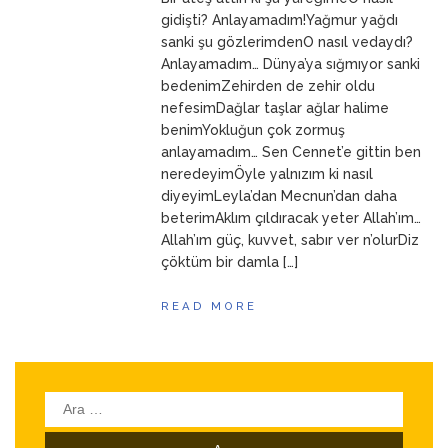
ANNEM
23 Mart 2026
gidişti? Anlayamadım!Yağmur yağdı
sanki şu gözlerimdenO nasıl vedaydı?
Anlayamadım… Dünya’ya sığmıyor sanki
bedenimZehirden de zehir oldu
nefesimDağlar taşlar ağlar halime
benimYokluğun çok zormuş
anlayamadım… Sen Cennet’e gittin ben
neredeyimÖyle yalnızım ki nasıl
diyeyimLeyla’dan Mecnun’dan daha
beterimAklım çıldıracak yeter Allah’ım…
Allah’ım güç, kuvvet, sabır ver n’olurDiz
çöktüm bir damla […]
READ MORE
Arama: