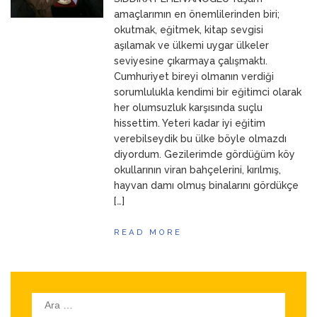
ANNEM
23 Mart 2026
amaçlarımın en önemlilerinden biri;
okutmak, eğitmek, kitap sevgisi
aşılamak ve ülkemi uygar ülkeler
seviyesine çıkarmaya çalışmaktı.
Cumhuriyet bireyi olmanın verdiği
sorumlulukla kendimi bir eğitimci olarak
her olumsuzluk karşısında suçlu
hissettim. Yeteri kadar iyi eğitim
verebilseydik bu ülke böyle olmazdı
diyordum. Gezilerimde gördüğüm köy
okullarının viran bahçelerini, kırılmış,
hayvan damı olmuş binalarını gördükçe
[…]
READ MORE
Arama: