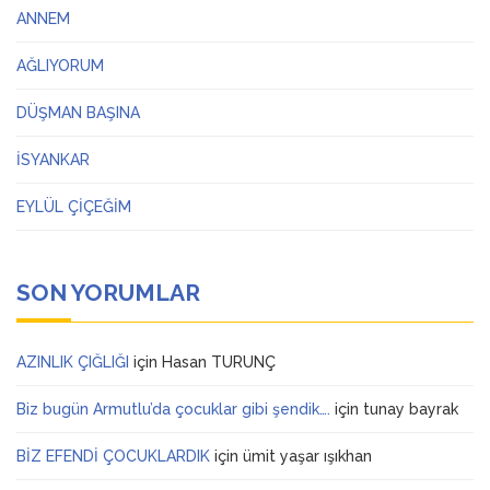
ANNEM
AĞLIYORUM
DÜŞMAN BAŞINA
İSYANKAR
EYLÜL ÇİÇEĞİM
SON YORUMLAR
AZINLIK ÇIĞLIĞI
için
Hasan TURUNÇ
Biz bugün Armutlu’da çocuklar gibi şendik….
için
tunay bayrak
BİZ EFENDİ ÇOCUKLARDIK
için
ümit yaşar ışıkhan