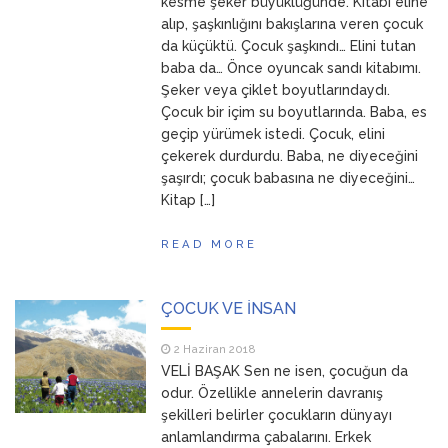
kesme şeker büyüklüğünde. Kitabı eline
alıp, şaşkınlığını bakışlarına veren çocuk
da küçüktü. Çocuk şaşkındı… Elini tutan
baba da… Önce oyuncak sandı kitabımı.
Şeker veya çiklet boyutlarındaydı.
Çocuk bir içim su boyutlarında. Baba, es
geçip yürümek istedi. Çocuk, elini
çekerek durdurdu. Baba, ne diyeceğini
şaşırdı; çocuk babasına ne diyeceğini…
Kitap […]
READ MORE
ÇOCUK VE İNSAN
2 Haziran 2018
VELİ BAŞAK Sen ne isen, çocuğun da
odur. Özellikle annelerin davranış
şekilleri belirler çocukların dünyayı
anlamlandırma çabalarını. Erkek