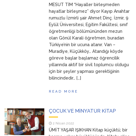
MESUT TİM “Hayaller birleşmeden
ANNEM
23 Mart 2026
hayatlar birleşmez” diyor Kayıp Anahtar
rumuzlu İzmirli şair Ahmet Dinç. İzmir, 9
Eylül Üniversitesi, Eğitim Fakültesi, sınıf
öğretmenliği bölümününden mezun
olan Gönül Karali öğretmen, buradan
Türkiye’nin bir ucuna atanır. Van –
Muradiye, Küçükköy… Atandığı köyde
göreve başlar başlamaz öğrencilik
yıllarında aktif bir sivil toplumcu olduğu
için bir şeyler yapması gerektiğinin
bilincindedir… […]
READ MORE
ÇOCUK VE MİNYATÜR KİTAP
2 Nisan 2022
ÜMİT YAŞAR IŞIKHAN Kitap küçüktü; bir