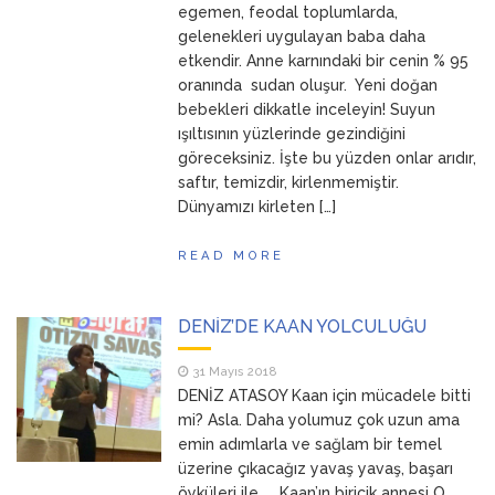
egemen, feodal toplumlarda,
gelenekleri uygulayan baba daha
etkendir. Anne karnındaki bir cenin % 95
oranında sudan oluşur. Yeni doğan
bebekleri dikkatle inceleyin! Suyun
ışıltısının yüzlerinde gezindiğini
göreceksiniz. İşte bu yüzden onlar arıdır,
saftır, temizdir, kirlenmemiştir.
Dünyamızı kirleten […]
READ MORE
DENİZ’DE KAAN YOLCULUĞU
31 Mayıs 2018
DENİZ ATASOY Kaan için mücadele bitti
mi? Asla. Daha yolumuz çok uzun ama
emin adımlarla ve sağlam bir temel
üzerine çıkacağız yavaş yavaş, başarı
öyküleri ile… Kaan’ın biricik annesi O,