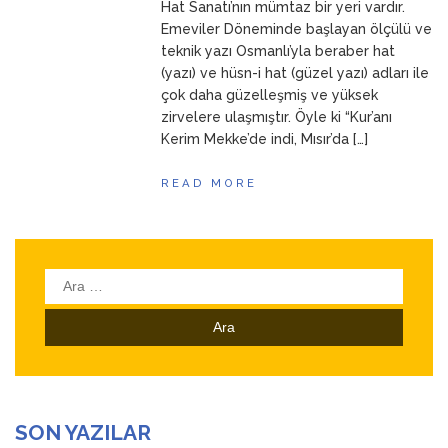
Hat Sanatı’nın mümtaz bir yeri vardır.
Emeviler Döneminde başlayan ölçülü ve
teknik yazı Osmanlı’yla beraber hat
(yazı) ve hüsn-i hat (güzel yazı) adları ile
çok daha güzelleşmiş ve yüksek
zirvelere ulaşmıştır. Öyle ki “Kur’anı
Kerim Mekke’de indi, Mısır’da […]
READ MORE
Arama:
SON YAZILAR