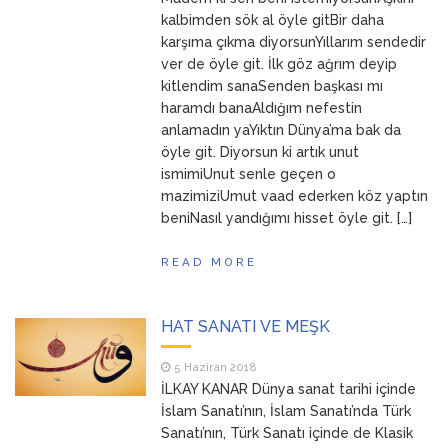
ANNEM
23 Mart 2026
kalbimden sök al öyle gitBir daha
karşıma çıkma diyorsunYıllarım sendedir
ver de öyle git. İlk göz ağrım deyip
kitlendim sanaSenden başkası mı
haramdı banaAldığım nefestin
anlamadın yaYıktın Dünya’ma bak da
öyle git. Diyorsun ki artık unut
ismimiUnut senle geçen o
mazimiziUmut vaad ederken köz yaptın
beniNasıl yandığımı hisset öyle git. […]
READ MORE
HAT SANATI VE MEŞK
5 Haziran 2018
İLKAY KANAR Dünya sanat tarihi içinde
İslam Sanatı’nın, İslam Sanatı’nda Türk
Sanatı’nın, Türk Sanatı içinde de Klasik