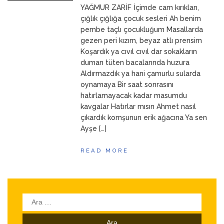
YAĞMUR ZARİF İçimde cam kırıkları,
ANNEM
23 Mart 2026
çığlık çığlığa çocuk sesleri Ah benim
pembe taçlı çocukluğum Masallarda
gezen peri kızım, beyaz atlı prensim
Koşardık ya cıvıl cıvıl dar sokakların
duman tüten bacalarında huzura
Aldırmazdık ya hani çamurlu sularda
oynamaya Bir saat sonrasını
hatırlamayacak kadar masumdu
kavgalar Hatırlar mısın Ahmet nasıl
çıkardık komşunun erik ağacına Ya sen
Ayşe […]
READ MORE
Arama: