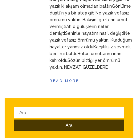
ANNEM
23 Mart 2026
yazık ki akşam olmadan battınGönlüme
düştün ya bir ateş gibiNe yazık vefasız
ömrümü yaktın. Bakışın, gözlerin umut
vermiştiAh o gülüşlerin neler
demiştiSeninle hayatım nasıl değiştiNe
yazık vefasız ömrümü yaktın. Kurduğum
hayaller yarınsız olduKarşılıksız sevmek
beni mi bulduBütün umutlarım inan
kahrolduSözün bittiği yer ömrümü
yaktın. NEVZAT GÜZELDERE
READ MORE
Arama: