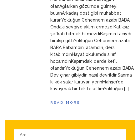
ANNEM
23 Mart 2026
olanAğlarken gözümde gülmeyi
bulanArkadaş dost gibi muhabbet
kuranYokluğun Cehennem azabı BABA
Ondaki sevgiye aklım ermezdiKatıksız
şefkati bitmek bilmezdiBaşımın tacıydı
bırakıp gittiYokluğun Cehennem azabı
BABA Babamdın, atamdın, ders
kitabımdınHayat okulumda sınıf
hocamdınKapımdaki derde kefil
olandınYokluğun Cehennem azabı BABA
Dev çınar gibiydin nasıl devrildinSanma
ki kök salar kuruyan yerinMahşer’de
kavuşmak bir tek tesellimYokluğun […]
READ MORE
Arama: