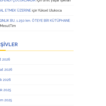
 EFENDİ ÇOCUKLARDIK
için
ümit yaşar ışıkhan
AL ETMEK ÜZERİNE
için
Yüksel Ulukoca
GINLIK BU, 1.250 km. ÖTEYE BİR KÜTÜPHANE
n
MesutTim
ŞIVLER
t 2026
at 2026
k 2026
lık 2025
ım 2025