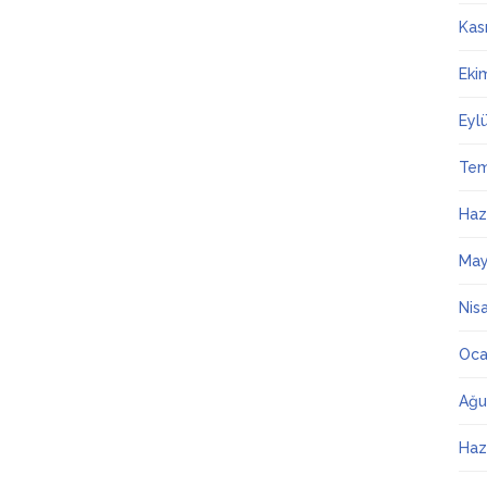
Kas
Eki
Eyl
Te
Haz
May
Nis
Oca
Ağu
Haz