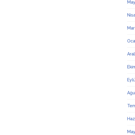
May
Nis
Mar
Oca
Ara
Eki
Eyl
Ağu
Te
Haz
May