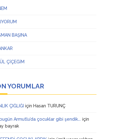
NEM
LIYORUM
ŞMAN BAŞINA
ANKAR
ÜL ÇİÇEĞİM
ON YORUMLAR
NLIK ÇIĞLIĞI
için
Hasan TURUNÇ
 bugün Armutlu’da çocuklar gibi şendik….
için
ay bayrak