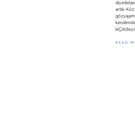
diyeAnla
artık. Kö
gözyaşım
kendimde
kiÇöldeyd
READ M