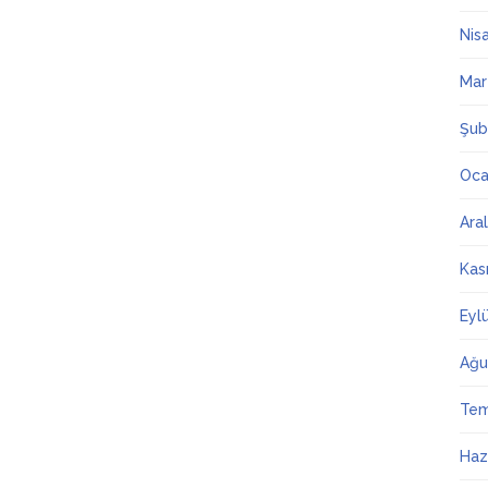
Nis
Mar
Şub
Oca
Ara
Kas
Eyl
Ağu
Te
Haz