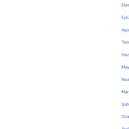
Eki
Eyl
Ağu
Te
Haz
May
Nis
Mar
Şub
Oca