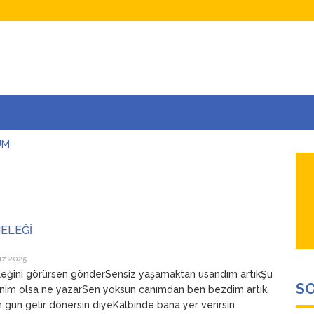
UM
AŞINA
AR
İÇEĞİM
ADAR ÇOK SEVİYORUM Kİ
ELEĞİ
z 2025
eğini görürsen gönderSensiz yaşamaktan usandım artıkŞu
SO
nim olsa ne yazarSen yoksun canımdan ben bezdim artık.
 gün gelir dönersin diyeKalbinde bana yer verirsin