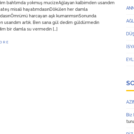
dım bahtımda yokmuş mucizeAğlayan kalbimden usandım
AN
z ateş misali hayatımdasınDökülen her damla
dasınÖmrümü harcayan aşk kumarımsınSonunda
AĞ
n usandım artık. Ben sana gül dedim güldürmedin
im bir damla su vermedin […]
DÜ
ORE
İSY
EYL
S
AZI
Biz
tun