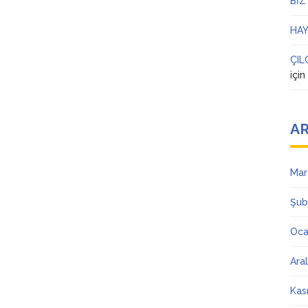
BİZ
HAY
ÇIL
içi
AR
Mar
Şub
Oca
Ara
Kas