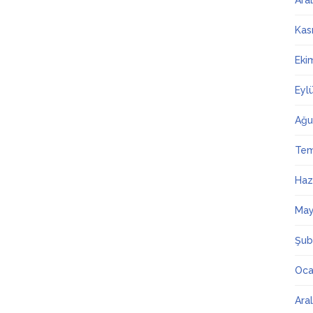
Ara
Kas
Eki
Eyl
Ağu
Te
Haz
May
Şub
Oca
Ara