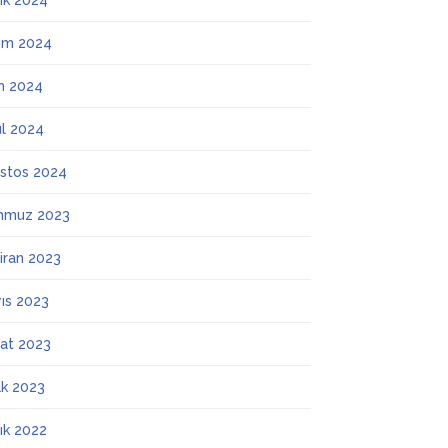
lık 2024
ım 2024
m 2024
ül 2024
stos 2024
mmuz 2023
iran 2023
ıs 2023
at 2023
k 2023
lık 2022