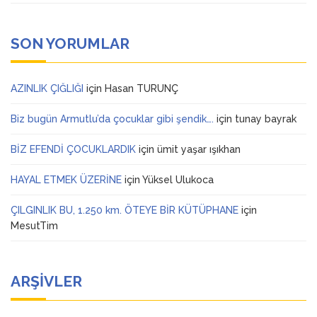
SON YORUMLAR
AZINLIK ÇIĞLIĞI
için
Hasan TURUNÇ
Biz bugün Armutlu’da çocuklar gibi şendik….
için
tunay bayrak
BİZ EFENDİ ÇOCUKLARDIK
için
ümit yaşar ışıkhan
HAYAL ETMEK ÜZERİNE
için
Yüksel Ulukoca
ÇILGINLIK BU, 1.250 km. ÖTEYE BİR KÜTÜPHANE
için
MesutTim
ARŞIVLER