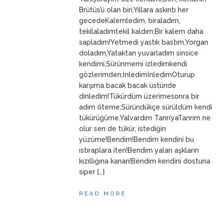
ANNEM
23 Mart 2026
Brütüs’ü olan biri.Yıllara askıntı her
gecedeKalemledim, biraladım,
tekilaladımtekil kaldım;Bir kalem daha
sapladım!Yetmedi yastık bastım,Yorgan
doladım,Yataktan yuvarladım sinsice
kendimi,Sürünmemi izledimkendi
gözlerimden;İnledimİnledimOturup
karşıma bacak bacak üstünde
dinledim!Tükürdüm üzerimesonra bir
adım öteme;Süründükçe sürüldüm kendi
tükürüğüme.Yalvardım Tanrı’yaTanrım ne
olur sen de tükür, istediğin
yüzüme!Bendim!Bendim kendini bu
ıstıraplara iten!Bendim yalan aşkların
kızıllığına kanan!Bendim kendini dostuna
siper […]
READ MORE