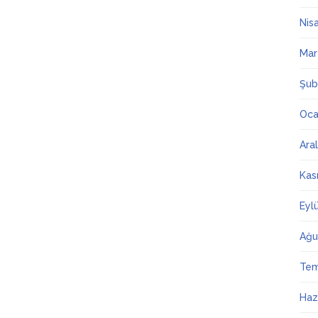
Nis
Mar
Şub
Oca
Ara
Kas
Eyl
Ağu
Te
Haz