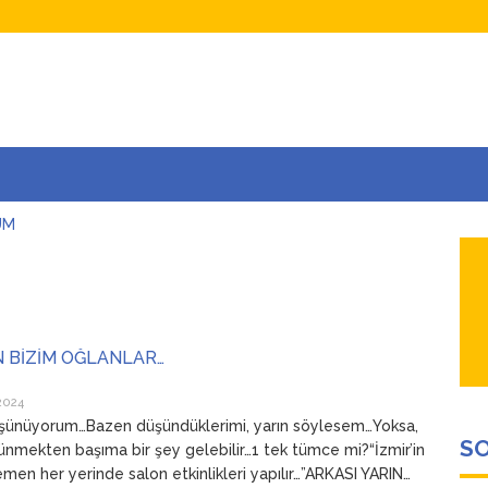
UM
AŞINA
AR
İÇEĞİM
ADAR ÇOK SEVİYORUM Kİ
N BİZİM OĞLANLAR…
2024
şünüyorum…Bazen düşündüklerimi, yarın söylesem…Yoksa,
SO
ünmekten başıma bir şey gelebilir…1 tek tümce mi?“İzmir’in
en her yerinde salon etkinlikleri yapılır…”ARKASI YARIN…