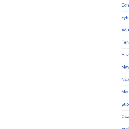
Eki
Eyl
Ağu
Te
Haz
May
Nis
Mar
Şub
Oca