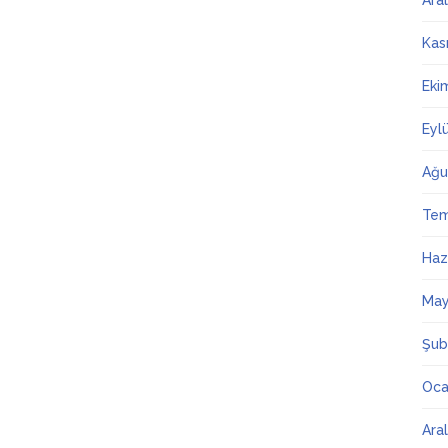
Ara
Kas
Eki
Eyl
Ağu
Te
Haz
May
Şub
Oca
Ara