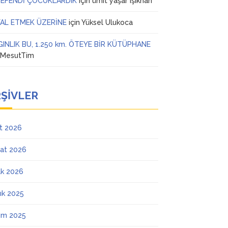
 EFENDİ ÇOCUKLARDIK
için
ümit yaşar ışıkhan
AL ETMEK ÜZERİNE
için
Yüksel Ulukoca
GINLIK BU, 1.250 km. ÖTEYE BİR KÜTÜPHANE
n
MesutTim
ŞIVLER
t 2026
at 2026
k 2026
lık 2025
ım 2025