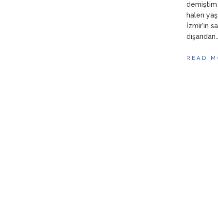
demiştim
halen yaşa
İzmir’in 
dışarıdan…
READ M