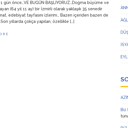
 1 gün önce…VE BUGÜN BAŞLIYORUZ…Doğma büyüme ve
AN
yan (64 yıl 11 ay) bir İzmirli olarak yaklaşık 35 senedir
sanat, edebiyat tayfasını izlerim… Bazen içeriden bazen de
AĞ
Son yıllarda çokça yapılan, özellikle […]
DÜ
ORE
İSY
EYL
S
AZI
Biz
tun