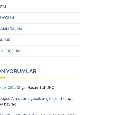
NEM
LIYORUM
ŞMAN BAŞINA
ANKAR
ÜL ÇİÇEĞİM
ON YORUMLAR
NLIK ÇIĞLIĞI
için
Hasan TURUNÇ
 bugün Armutlu’da çocuklar gibi şendik….
için
ay bayrak