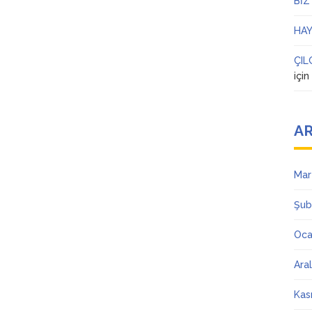
BİZ
HAY
ÇIL
içi
AR
Mar
Şub
Oca
Ara
Kas