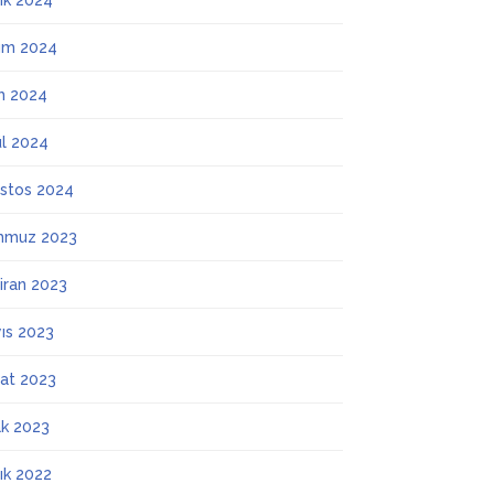
lık 2024
ım 2024
m 2024
ül 2024
stos 2024
mmuz 2023
iran 2023
ıs 2023
at 2023
k 2023
lık 2022