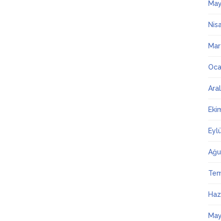
May
Nis
Mar
Oca
Ara
Eki
Eyl
Ağu
Te
Haz
May