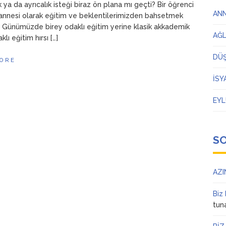
k ya da ayrıcalık isteği biraz ön plana mı geçti? Bir öğrenci
AN
annesi olarak eğitim ve beklentilerimizden bahsetmek
. Günümüzde birey odaklı eğitim yerine klasik akkademik
AĞ
klı eğitim hırsı […]
DÜ
ORE
İSY
EYL
S
AZI
Biz
tun