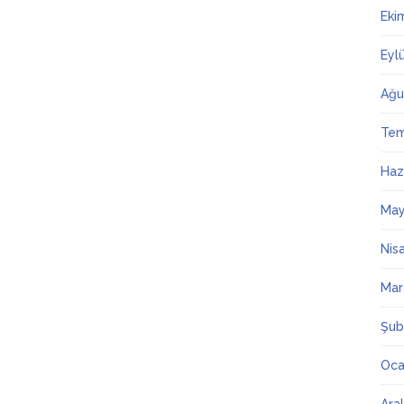
Eki
Eyl
Ağu
Te
Haz
May
Nis
Mar
Şub
Oca