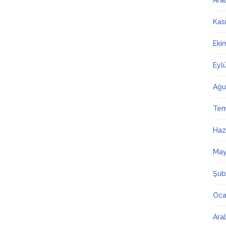
Ara
Kas
Eki
Eyl
Ağu
Te
Haz
May
Şub
Oca
Ara