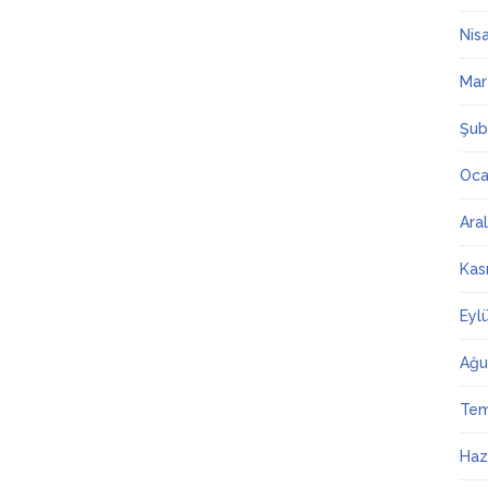
Nis
Mar
Şub
Oca
Ara
Kas
Eyl
Ağu
Te
Haz