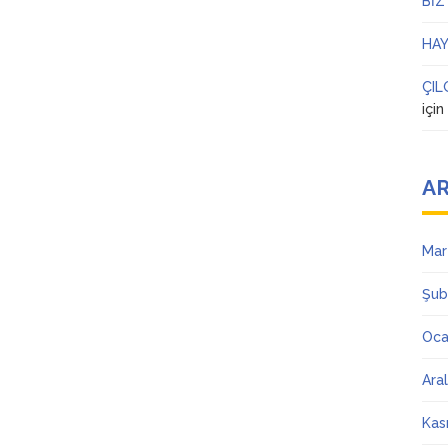
BİZ
HAY
ÇIL
içi
AR
Mar
Şub
Oca
Ara
Kas