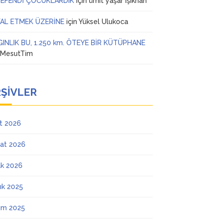
 EFENDİ ÇOCUKLARDIK
için
ümit yaşar ışıkhan
AL ETMEK ÜZERİNE
için
Yüksel Ulukoca
GINLIK BU, 1.250 km. ÖTEYE BİR KÜTÜPHANE
n
MesutTim
ŞIVLER
t 2026
at 2026
k 2026
lık 2025
ım 2025