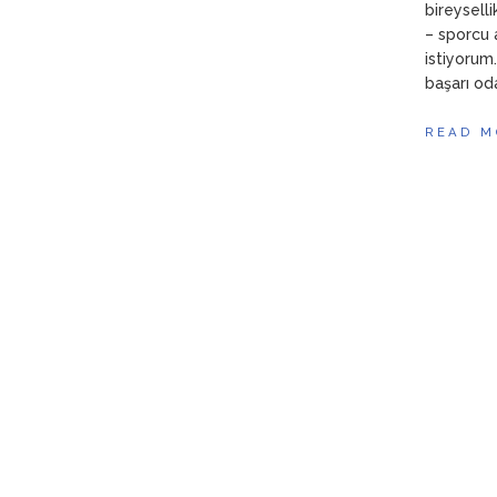
bireyselli
– sporcu 
istiyorum
başarı oda
READ M