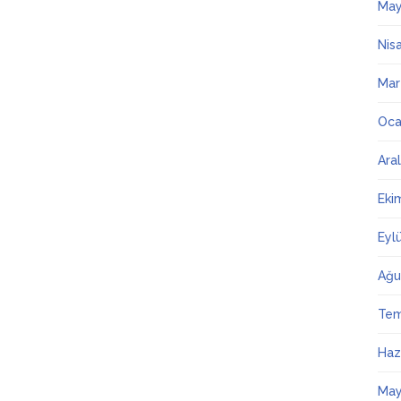
May
Nis
Mar
Oca
Ara
Eki
Eyl
Ağu
Te
Haz
May