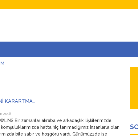
UM
AŞINA
AR
İÇEĞİM
ADAR ÇOK SEVİYORUM Kİ
Nİ KARARTMA…
an 2018
LINS Bir zamanlar akraba ve arkadaşlık ilişkilerimzde,
SO
 komşuluklarımızda hatta hiç tanımadığımız insanlarla olan
rımızda bile sabır ve hoşgörü vardı. Günümüzzde ise