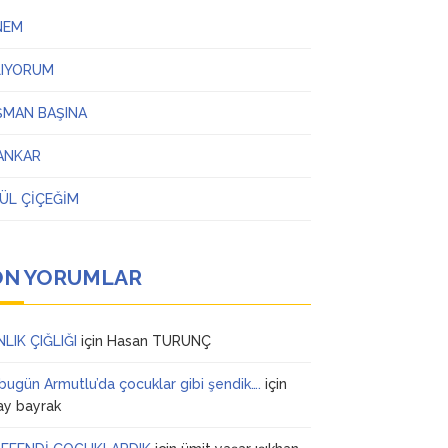
NEM
LIYORUM
ŞMAN BAŞINA
ANKAR
ÜL ÇİÇEĞİM
ON YORUMLAR
NLIK ÇIĞLIĞI
için
Hasan TURUNÇ
 bugün Armutlu’da çocuklar gibi şendik….
için
ay bayrak