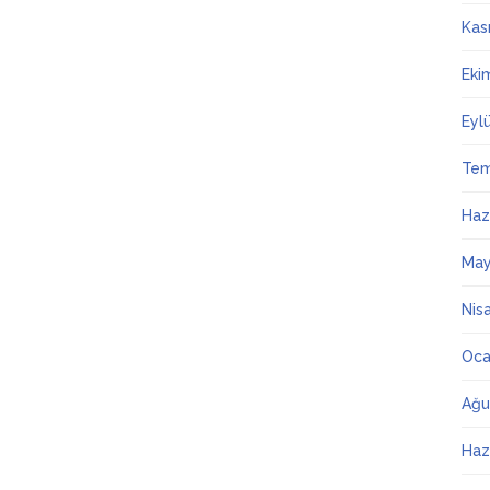
Kas
Eki
Eyl
Te
Haz
May
Nis
Oca
Ağu
Haz