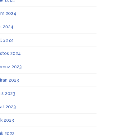
lık 2024
ım 2024
m 2024
ül 2024
stos 2024
mmuz 2023
iran 2023
ıs 2023
at 2023
k 2023
lık 2022