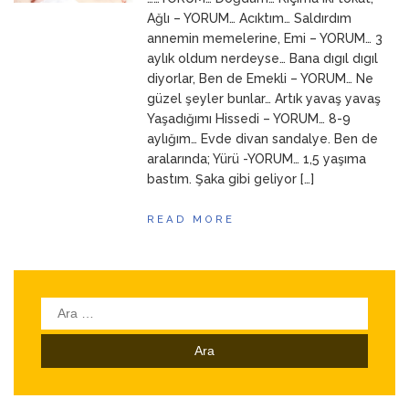
ANNEM
23 Mart 2026
Ağlı – YORUM… Acıktım… Saldırdım
annemin memelerine, Emi – YORUM… 3
aylık oldum nerdeyse… Bana dıgıl dıgıl
diyorlar, Ben de Emekli – YORUM… Ne
güzel şeyler bunlar… Artık yavaş yavaş
Yaşadığımı Hissedi – YORUM… 8-9
aylığım… Evde divan sandalye. Ben de
aralarında; Yürü -YORUM… 1,5 yaşıma
bastım. Şaka gibi geliyor […]
READ MORE
Arama: