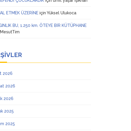
 EFENDİ ÇOCUKLARDIK
için
ümit yaşar ışıkhan
AL ETMEK ÜZERİNE
için
Yüksel Ulukoca
GINLIK BU, 1.250 km. ÖTEYE BİR KÜTÜPHANE
n
MesutTim
ŞIVLER
t 2026
at 2026
k 2026
lık 2025
ım 2025