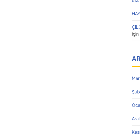
BİZ
HAY
ÇIL
içi
AR
Mar
Şub
Oca
Ara
Kas