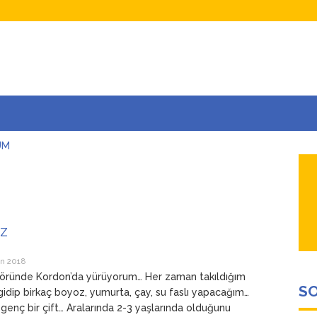
UM
AŞINA
AR
İÇEĞİM
ADAR ÇOK SEVİYORUM Kİ
IZ
an 2018
köründe Kordon’da yürüyorum… Her zaman takıldığım
SO
idip birkaç boyoz, yumurta, çay, su faslı yapacağım…
genç bir çift… Aralarında 2-3 yaşlarında olduğunu