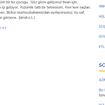
m bir kız çocuğu… Göz göze geliyoruz biran için…
AN
 içi gülüyor… Yüzünde tatlı bir tebessüm… Kıvır kıvır saçları,
eri… Bütün olumsuzluklarınızdan sıyrılıyorsunuz, bu saf,
AĞ
ı görünce… Şimdi o […]
DÜ
ORE
İSY
EYL
S
AZI
Biz
tun