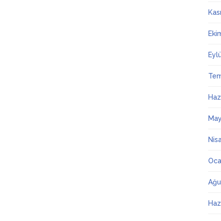
Kas
Eki
Eyl
Te
Haz
May
Nis
Oca
Ağu
Haz