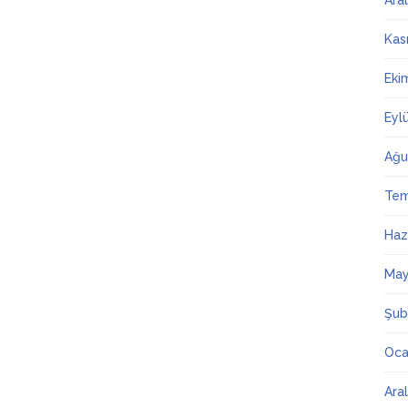
Ara
Kas
Eki
Eyl
Ağu
Te
Haz
May
Şub
Oca
Ara