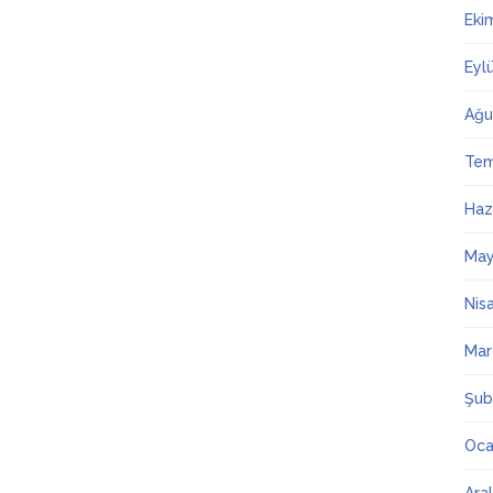
Eki
Eyl
Ağu
Te
Haz
May
Nis
Mar
Şub
Oca