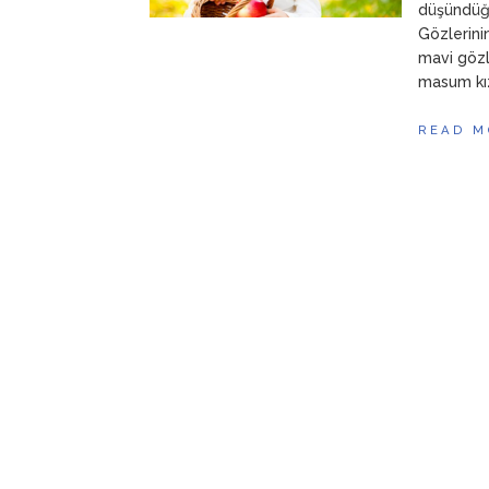
düşündüğü
Gözlerinin
mavi gözl
masum kız
READ M