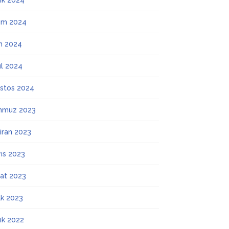
lık 2024
ım 2024
m 2024
ül 2024
stos 2024
mmuz 2023
iran 2023
ıs 2023
at 2023
k 2023
lık 2022