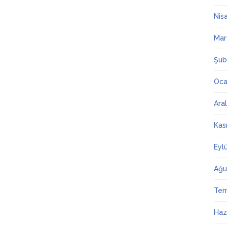
Nis
Mar
Şub
Oca
Ara
Kas
Eyl
Ağu
Te
Haz