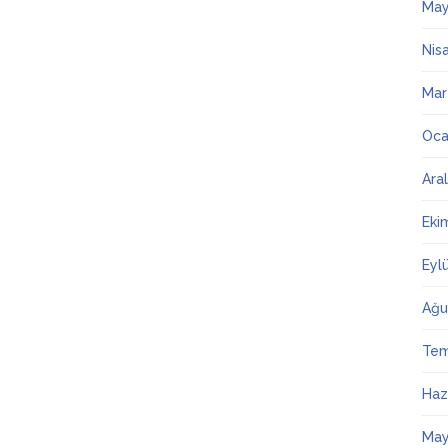
May
Nis
Mar
Oca
Ara
Eki
Eyl
Ağu
Te
Haz
May