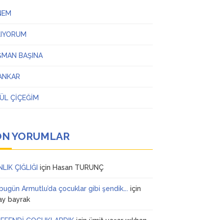
NEM
LIYORUM
ŞMAN BAŞINA
ANKAR
ÜL ÇİÇEĞİM
ON YORUMLAR
NLIK ÇIĞLIĞI
için
Hasan TURUNÇ
 bugün Armutlu’da çocuklar gibi şendik….
için
ay bayrak