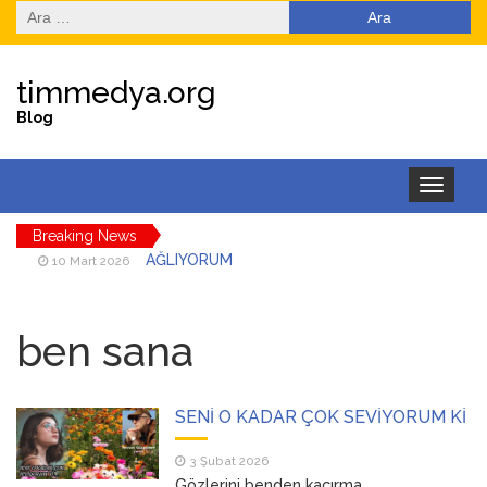
Arama:
timmedya.org
Blog
Toggle
navigation
Breaking News
AĞLIYORUM
10 Mart 2026
DÜŞMAN BAŞINA
3 Mart 2026
ben sana
İSYANKAR
18 Şubat 2026
EYLÜL ÇİÇEĞİM
14 Şubat 2026
SENİ O KADAR ÇOK SEVİYORUM Kİ
SENİ O KADAR ÇOK
3 Şubat 2026
3 Şubat 2026
SEVİYORUM Kİ
Gözlerini benden kaçırma