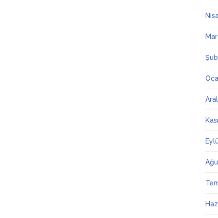
Nis
Mar
Şub
Oca
Ara
Kas
Eyl
Ağu
Te
Haz