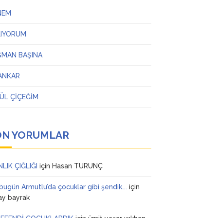
NEM
LIYORUM
ŞMAN BAŞINA
ANKAR
ÜL ÇİÇEĞİM
ON YORUMLAR
NLIK ÇIĞLIĞI
için
Hasan TURUNÇ
 bugün Armutlu’da çocuklar gibi şendik….
için
ay bayrak