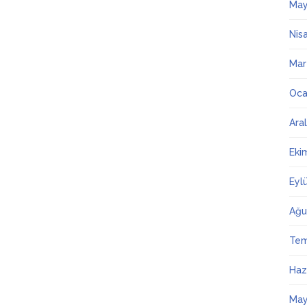
May
Nis
Mar
Oca
Ara
Eki
Eyl
Ağu
Te
Haz
May