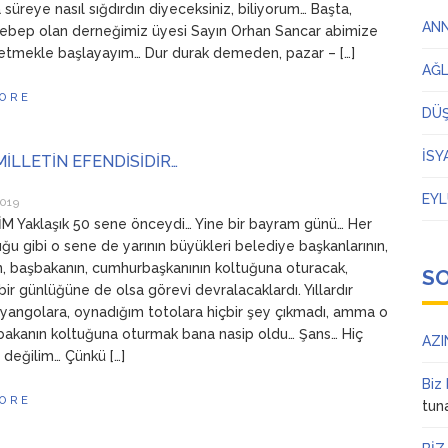
 süreye nasıl sığdırdın diyeceksiniz, biliyorum… Başta,
AN
ebep olan derneğimiz üyesi Sayın Orhan Sancar abimize
etmekle başlayayım… Dur durak demeden, pazar – […]
AĞ
ORE
DÜ
İSY
İLLETİN EFENDİSİDİR…
EYL
2019
 Yaklaşık 50 sene önceydi… Yine bir bayram günü… Her
ğu gibi o sene de yarının büyükleri belediye başkanlarının,
n, başbakanın, cumhurbaşkanının koltuğuna oturacak,
S
bir günlüğüne de olsa görevi devralacaklardı. Yıllardır
iyangolara, oynadığım totolara hiçbir şey çıkmadı, amma o
akanın koltuğuna oturmak bana nasip oldu… Şans… Hiç
AZI
 değilim… Çünkü […]
Biz
ORE
tun