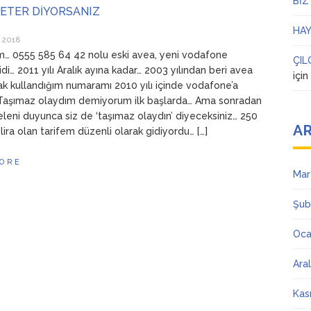
BİZ
YETER DİYORSANIZ
HAY
 2018
… 0555 585 64 42 nolu eski avea, yeni vodafone
ÇIL
di… 2011 yılı Aralık ayına kadar… 2003 yılından beri avea
içi
rak kullandığım numaramı 2010 yılı içinde vodafone’a
 Taşımaz olaydım demiyorum ilk başlarda… Ama sonradan
leni duyunca siz de ‘taşımaz olaydın’ diyeceksiniz… 250
AR
lira olan tarifem düzenli olarak gidiyordu… […]
ORE
Mar
Şub
Oca
Ara
Kas