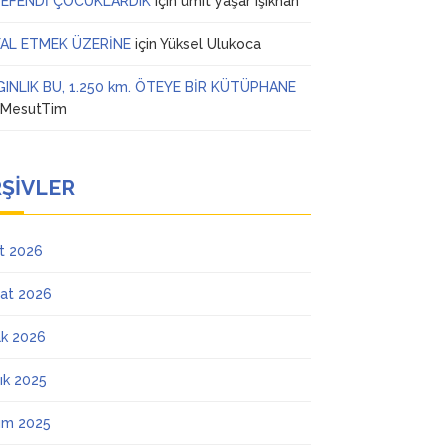
 EFENDİ ÇOCUKLARDIK
için
ümit yaşar ışıkhan
AL ETMEK ÜZERİNE
için
Yüksel Ulukoca
GINLIK BU, 1.250 km. ÖTEYE BİR KÜTÜPHANE
n
MesutTim
ŞIVLER
t 2026
at 2026
k 2026
lık 2025
ım 2025