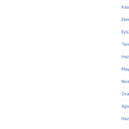
Kas
Eki
Eyl
Te
Haz
May
Nis
Oca
Ağu
Haz