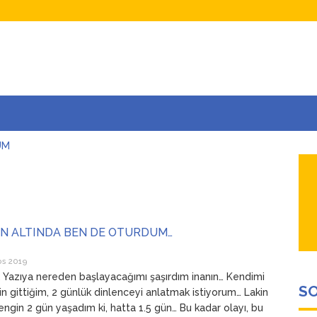
UM
AŞINA
AR
İÇEĞİM
ADAR ÇOK SEVİYORUM Kİ
IN ALTINDA BEN DE OTURDUM…
os 2019
Yazıya nereden başlayacağımı şaşırdım inanın… Kendimi
SO
in gittiğim, 2 günlük dinlenceyi anlatmak istiyorum… Lakin
engin 2 gün yaşadım ki, hatta 1.5 gün… Bu kadar olayı, bu