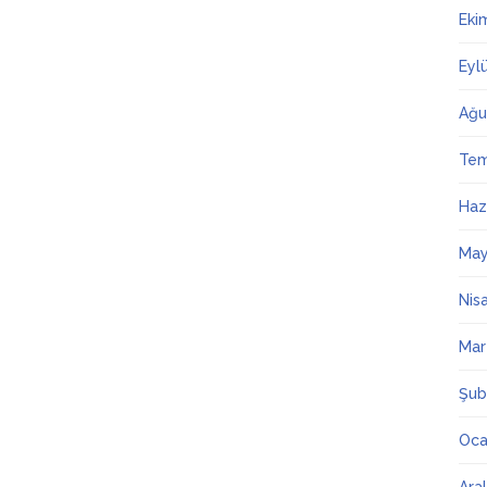
Eki
Eyl
Ağu
Te
Haz
May
Nis
Mar
Şub
Oca