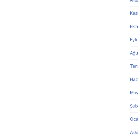
Ara
Kas
Eki
Eyl
Ağu
Te
Haz
May
Şub
Oca
Ara