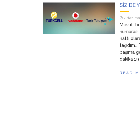
SİZ DE 
7 Haziran
Mesut Tim
numarası i
hattı ola
taşıdım…
başıma ge
dakika 19 
READ M