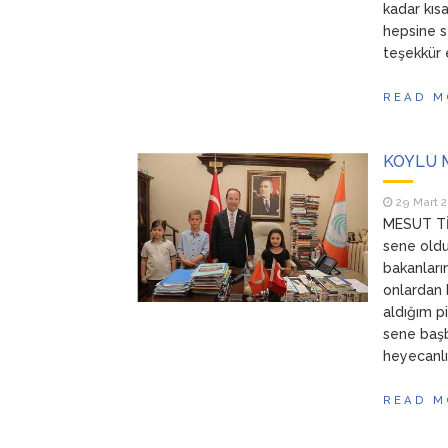
kadar kısa
hepsine s
teşekkür 
READ M
KÖYLÜ M
29 Mart 
MESUT TİM
sene oldu
bakanları
onlardan 
aldığım p
sene başb
heyecanlı
READ M