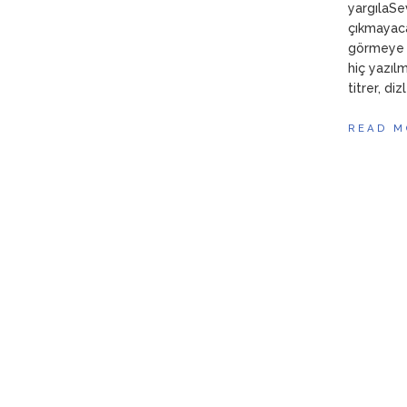
yargılaSe
çıkmayaca
görmeye 
hiç yazıl
titrer, di
READ M