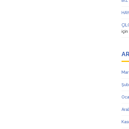
BİZ
HAY
ÇIL
içi
AR
Mar
Şub
Oca
Ara
Kas