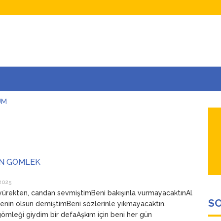
UM
AŞINA
AR
İÇEĞİM
ADAR ÇOK SEVİYORUM Kİ
N GÖMLEK
 2025
yürekten, candan sevmiştimBeni bakışınla vurmayacaktınAl
SO
enin olsun demiştimBeni sözlerinle yıkmayacaktın.
ömleği giydim bir defaAşkım için beni her gün