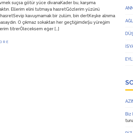
vmek suçsa götür yüce divanaKader bu, karşıma
AN
ktın. Ellerim elini tutmaya hasretGözlerim yüzünü
hasretSevip kavuşmamak bir zulüm, bin dertKeşke alnıma
AĞ
masaydın. O çıkmaz sokaktan her geçtiğimdeŞu yüreğim
zlerim titrerÖleceksem eğer […]
DÜ
ORE
İSY
EYL
S
AZI
Biz
tun