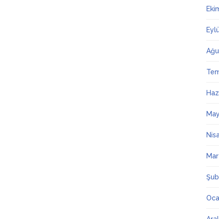
Eki
Eyl
Ağu
Te
Haz
May
Nis
Mar
Şub
Oca