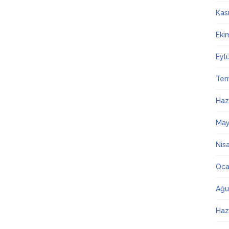
Kas
Eki
Eyl
Te
Haz
May
Nis
Oca
Ağu
Haz