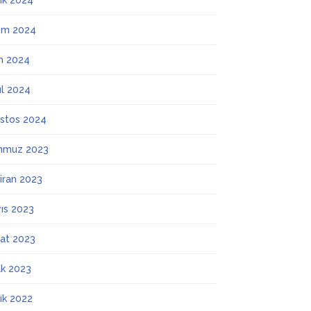
lık 2024
ım 2024
m 2024
ül 2024
stos 2024
mmuz 2023
iran 2023
ıs 2023
at 2023
k 2023
lık 2022