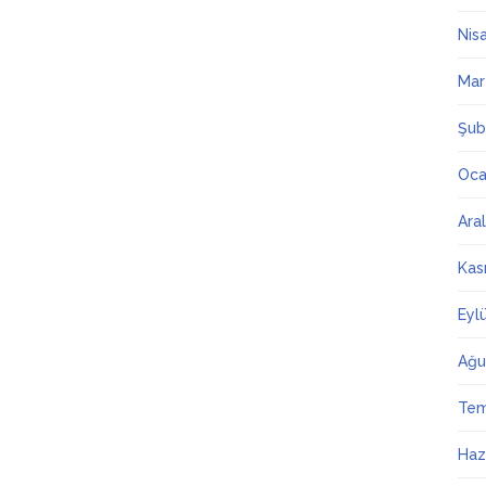
Nis
Mar
Şub
Oca
Ara
Kas
Eyl
Ağu
Te
Haz