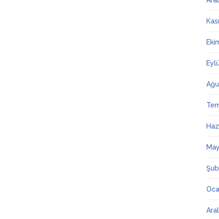
Ara
Kas
Eki
Eyl
Ağu
Te
Haz
May
Şub
Oca
Ara