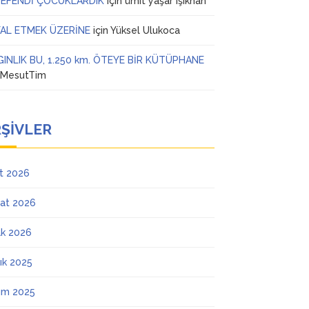
 EFENDİ ÇOCUKLARDIK
için
ümit yaşar ışıkhan
AL ETMEK ÜZERİNE
için
Yüksel Ulukoca
GINLIK BU, 1.250 km. ÖTEYE BİR KÜTÜPHANE
n
MesutTim
ŞIVLER
t 2026
at 2026
k 2026
lık 2025
ım 2025