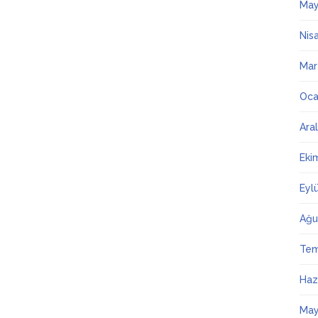
May
Nis
Mar
Oca
Ara
Eki
Eyl
Ağu
Te
Haz
May