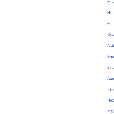
May
Nis
Mar
Oca
Ara
Eki
Eyl
Ağu
Te
Haz
May