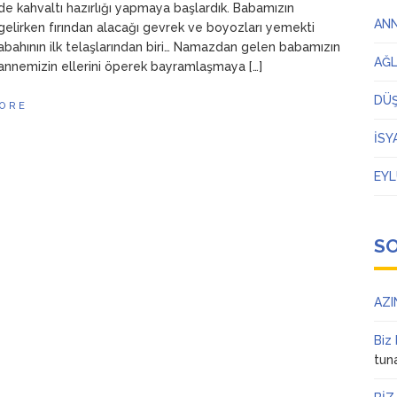
de kahvaltı hazırlığı yapmaya başlardık. Babamızın
AN
elirken fırından alacağı gevrek ve boyozları yemekti
bahının ilk telaşlarından biri… Namazdan gelen babamızın
AĞ
annemizin ellerini öperek bayramlaşmaya […]
DÜ
ORE
İSY
EYL
S
AZI
Biz
tun