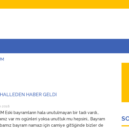
UM
AŞINA
AR
İÇEĞİM
ADAR ÇOK SEVİYORUM Kİ
AHALLEDEN HABER GELDİ
n 2018
 Eski bayramların hala unutulmayan bir tadı vardı…
SO
nınız var mı ogünleri yoksa unuttuk mu hepsini… Bayram
bamız bayram namazı için camiye gittiğinde bizler de