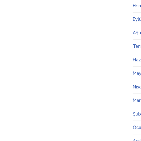
Eki
Eyl
Ağu
Te
Haz
May
Nis
Mar
Şub
Oca