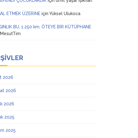
 EFENDİ ÇOCUKLARDIK
için
ümit yaşar ışıkhan
AL ETMEK ÜZERİNE
için
Yüksel Ulukoca
GINLIK BU, 1.250 km. ÖTEYE BİR KÜTÜPHANE
n
MesutTim
ŞIVLER
t 2026
at 2026
k 2026
lık 2025
ım 2025