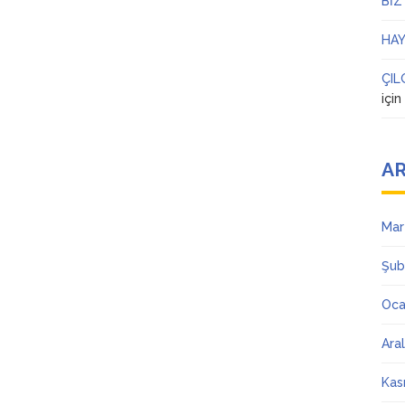
BİZ
HAY
ÇIL
içi
AR
Mar
Şub
Oca
Ara
Kas