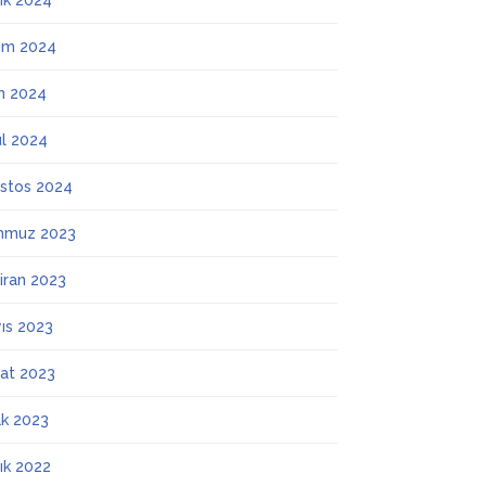
lık 2024
ım 2024
m 2024
ül 2024
stos 2024
mmuz 2023
iran 2023
ıs 2023
at 2023
k 2023
lık 2022