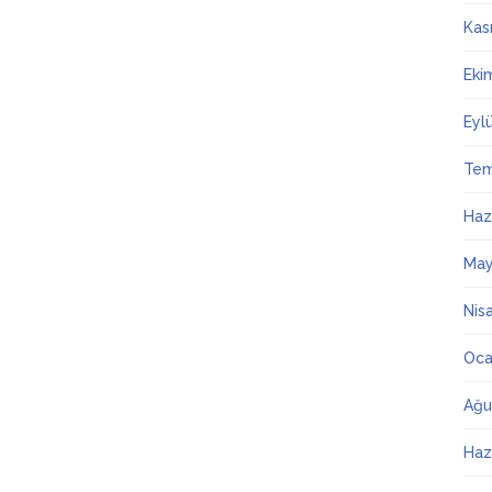
Kas
Eki
Eyl
Te
Haz
May
Nis
Oca
Ağu
Haz