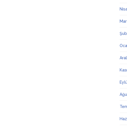
Nis
Mar
Şub
Oca
Ara
Kas
Eyl
Ağu
Te
Haz