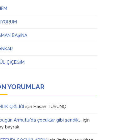
NEM
LIYORUM
ŞMAN BAŞINA
ANKAR
ÜL ÇİÇEĞİM
ON YORUMLAR
NLIK ÇIĞLIĞI
için
Hasan TURUNÇ
 bugün Armutlu’da çocuklar gibi şendik….
için
ay bayrak