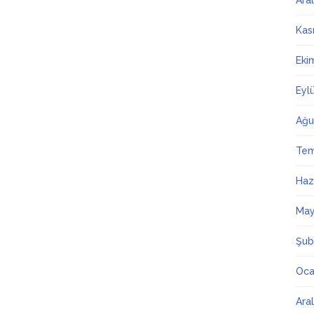
Ara
Kas
Eki
Eyl
Ağu
Te
Haz
May
Şub
Oca
Ara