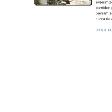
evlerimiz
camiden g
bayram sa
sonra da 
READ M