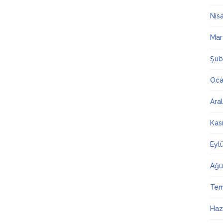
Nis
Mar
Şub
Oca
Ara
Kas
Eyl
Ağu
Te
Haz