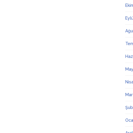
Eki
Eyl
Ağu
Te
Haz
May
Nis
Mar
Şub
Oca