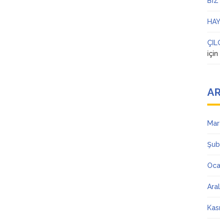
BİZ
HAY
ÇIL
içi
AR
Mar
Şub
Oca
Ara
Kas