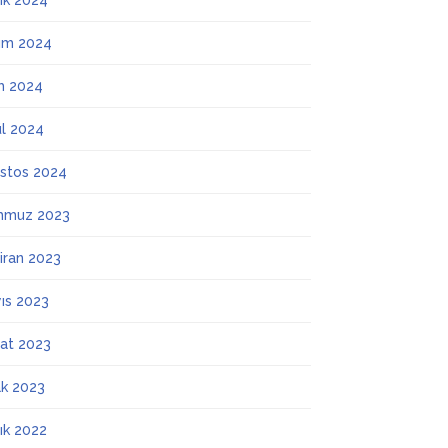
lık 2024
ım 2024
m 2024
ül 2024
stos 2024
mmuz 2023
iran 2023
ıs 2023
at 2023
k 2023
lık 2022