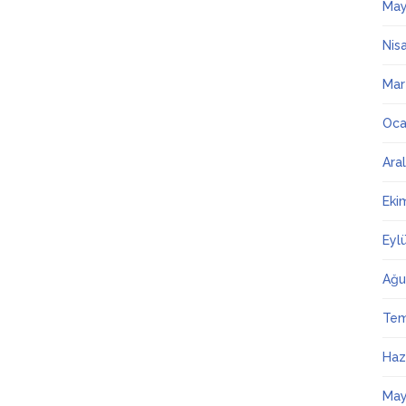
May
Nis
Mar
Oca
Ara
Eki
Eyl
Ağu
Te
Haz
May