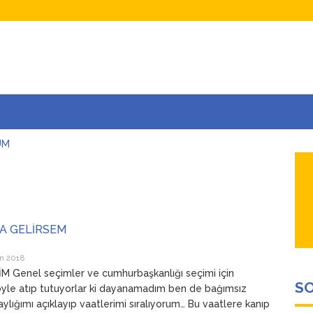
UM
AŞINA
AR
İÇEĞİM
ADAR ÇOK SEVİYORUM Kİ
RA GELİRSEM
n 2018
 Genel seçimler ve cumhurbaşkanlığı seçimi için
SO
 öyle atıp tutuyorlar ki dayanamadım ben de bağımsız
aylığımı açıklayıp vaatlerimi sıralıyorum… Bu vaatlere kanıp