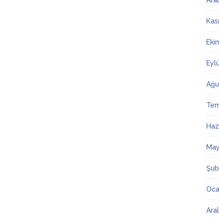
Ara
Kas
Eki
Eyl
Ağu
Te
Haz
May
Şub
Oca
Ara