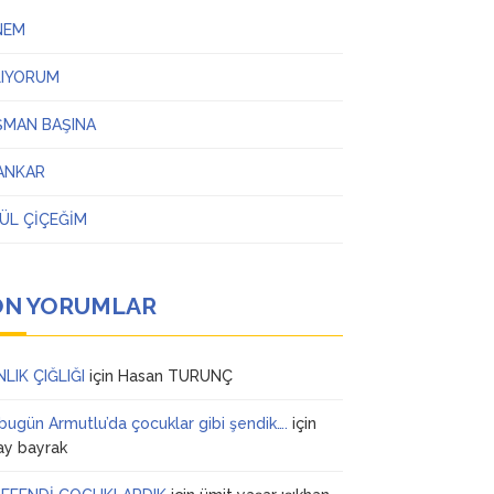
NEM
LIYORUM
ŞMAN BAŞINA
ANKAR
ÜL ÇİÇEĞİM
ON YORUMLAR
NLIK ÇIĞLIĞI
için
Hasan TURUNÇ
 bugün Armutlu’da çocuklar gibi şendik….
için
ay bayrak