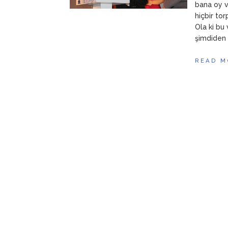
bana oy v
hiçbir to
Ola ki bu
şimdiden 
READ M