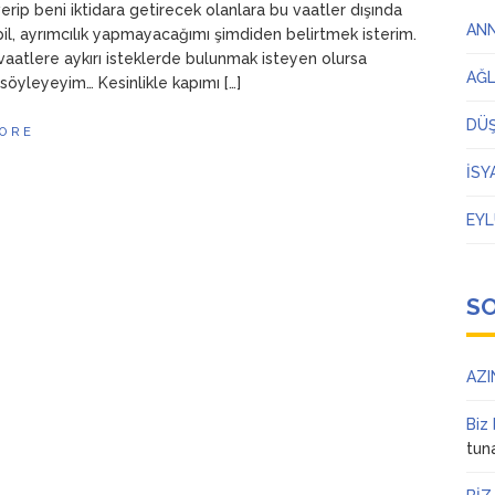
erip beni iktidara getirecek olanlara bu vaatler dışında
AN
rpil, ayrımcılık yapmayacağımı şimdiden belirtmek isterim.
 vaatlere aykırı isteklerde bulunmak isteyen olursa
AĞ
söyleyeyim… Kesinlikle kapımı […]
DÜ
ORE
İSY
EYL
S
AZI
Biz
tun