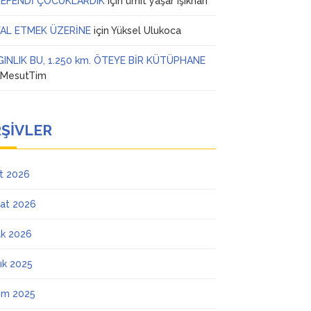
 EFENDİ ÇOCUKLARDIK
için
ümit yaşar ışıkhan
AL ETMEK ÜZERİNE
için
Yüksel Ulukoca
GINLIK BU, 1.250 km. ÖTEYE BİR KÜTÜPHANE
n
MesutTim
ŞIVLER
t 2026
at 2026
k 2026
lık 2025
ım 2025