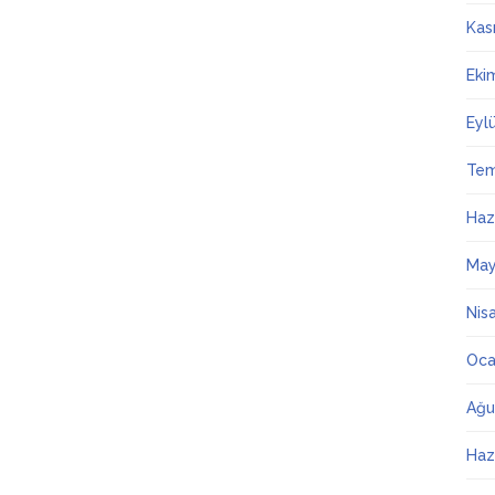
Kas
Eki
Eyl
Te
Haz
May
Nis
Oca
Ağu
Haz