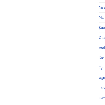
Nis
Mar
Şub
Oca
Ara
Kas
Eyl
Ağu
Te
Haz