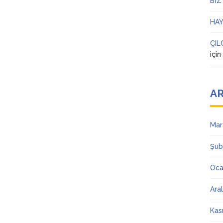
BİZ
HAY
ÇIL
içi
AR
Mar
Şub
Oca
Ara
Kas