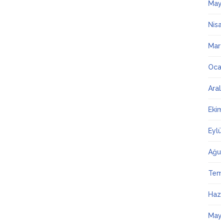
May
Nis
Mar
Oca
Ara
Eki
Eyl
Ağu
Te
Haz
May