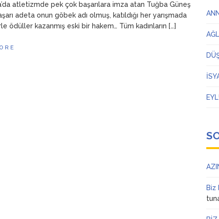
’da atletizmde pek çok başarılara imza atan Tuğba Güneş
AN
Başarı adeta onun göbek adı olmuş, katıldığı her yarışmada
le ödüller kazanmış eski bir hakem… Tüm kadınların […]
AĞ
ORE
DÜ
İSY
EYL
S
AZI
Biz
tun