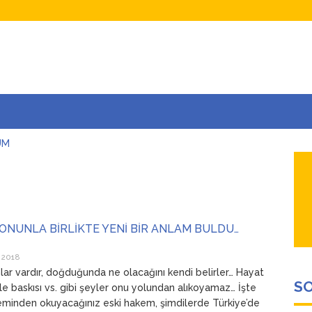
UM
AŞINA
AR
İÇEĞİM
ADAR ÇOK SEVİYORUM Kİ
ONUNLA BİRLİKTE YENİ BİR ANLAM BULDU…
 2018
nlar vardır, doğduğunda ne olacağını kendi belirler… Hayat
SO
aile baskısı vs. gibi şeyler onu yolundan alıkoyamaz… İşte
eminden okuyacağınız eski hakem, şimdilerde Türkiye’de