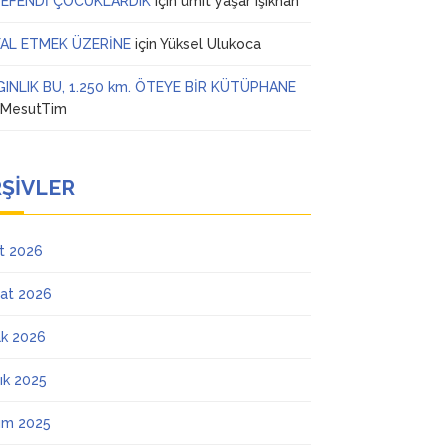
 EFENDİ ÇOCUKLARDIK
için
ümit yaşar ışıkhan
AL ETMEK ÜZERİNE
için
Yüksel Ulukoca
GINLIK BU, 1.250 km. ÖTEYE BİR KÜTÜPHANE
n
MesutTim
ŞIVLER
t 2026
at 2026
k 2026
lık 2025
ım 2025