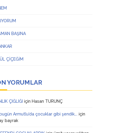
NEM
LIYORUM
ŞMAN BAŞINA
ANKAR
ÜL ÇİÇEĞİM
ON YORUMLAR
NLIK ÇIĞLIĞI
için
Hasan TURUNÇ
 bugün Armutlu’da çocuklar gibi şendik….
için
ay bayrak