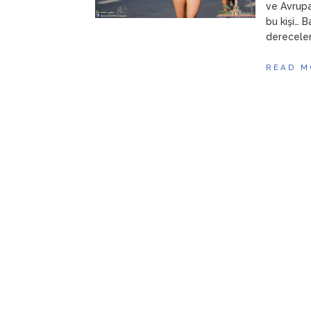
ve Avrupa
bu kişi… 
dereceler
READ M