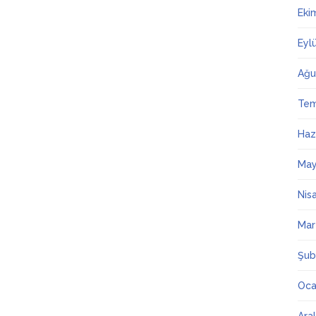
Eki
Eyl
Ağu
Te
Haz
May
Nis
Mar
Şub
Oca