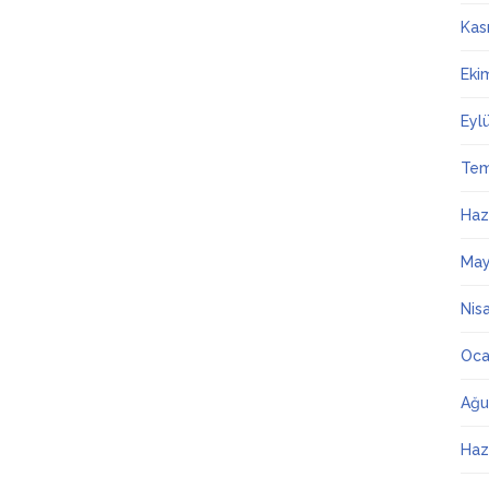
Kas
Eki
Eyl
Te
Haz
May
Nis
Oca
Ağu
Haz