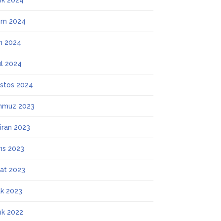
lık 2024
ım 2024
m 2024
ül 2024
stos 2024
mmuz 2023
iran 2023
ıs 2023
at 2023
k 2023
lık 2022