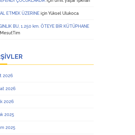
 EFENDİ ÇOCUKLARDIK
için
ümit yaşar ışıkhan
AL ETMEK ÜZERİNE
için
Yüksel Ulukoca
GINLIK BU, 1.250 km. ÖTEYE BİR KÜTÜPHANE
n
MesutTim
ŞIVLER
t 2026
at 2026
k 2026
lık 2025
ım 2025