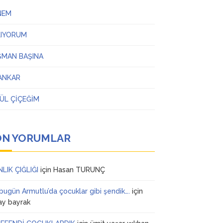
NEM
LIYORUM
ŞMAN BAŞINA
ANKAR
ÜL ÇİÇEĞİM
ON YORUMLAR
NLIK ÇIĞLIĞI
için
Hasan TURUNÇ
 bugün Armutlu’da çocuklar gibi şendik….
için
ay bayrak