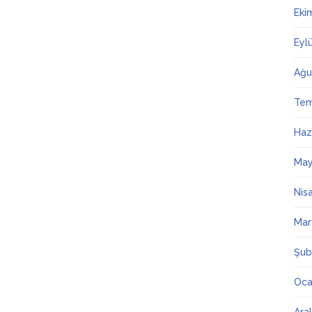
Eki
Eyl
Ağu
Te
Haz
May
Nis
Mar
Şub
Oca