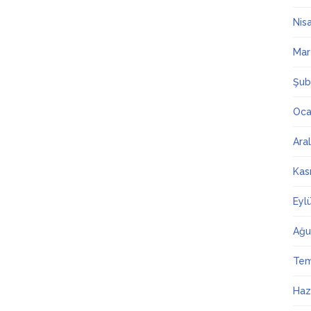
Nis
Mar
Şub
Oca
Ara
Kas
Eyl
Ağu
Te
Haz