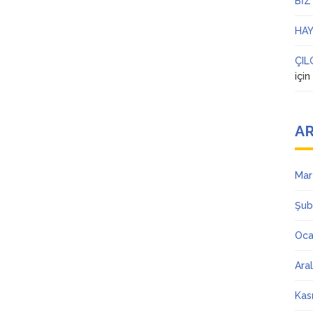
BİZ
HAY
ÇIL
içi
AR
Mar
Şub
Oca
Ara
Kas