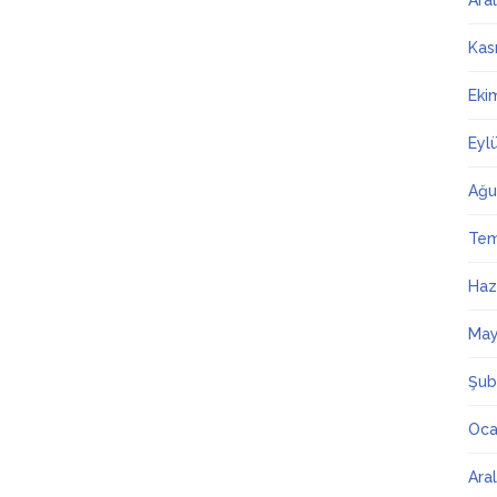
Ara
Kas
Eki
Eyl
Ağu
Te
Haz
May
Şub
Oca
Ara