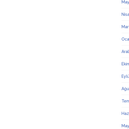
May
Nis
Mar
Oca
Ara
Eki
Eyl
Ağu
Te
Haz
May