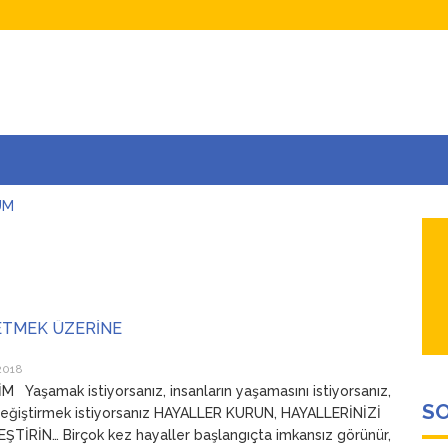
UM
AŞINA
AR
İÇEĞİM
ADAR ÇOK SEVİYORUM Kİ
ETMEK ÜZERİNE
2018
 Yaşamak istiyorsanız, insanların yaşamasını istiyorsanız,
SO
eğiştirmek istiyorsanız HAYALLER KURUN, HAYALLERİNİZİ
TİRİN… Birçok kez hayaller başlangıçta imkansız görünür,