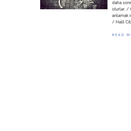
daha sonr
olurlar. /
anlamak i
/ Halil Ci
READ M