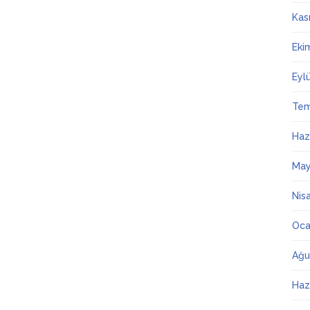
Kas
Eki
Eyl
Te
Haz
May
Nis
Oca
Ağu
Haz