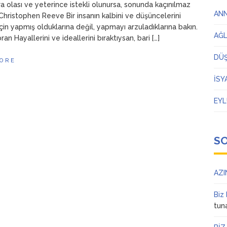
a olası ve yeterince istekli olunursa, sonunda kaçınılmaz
AN
 Christophen Reeve Bir insanın kalbini ve düşüncelerini
çin yapmış olduklarına değil, yapmayı arzuladıklarına bakın.
AĞ
bran Hayallerini ve ideallerini bıraktıysan, bari […]
DÜ
ORE
İSY
EYL
S
AZI
Biz
tun