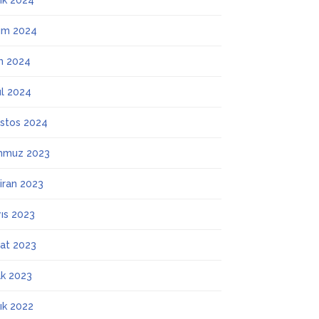
lık 2024
ım 2024
m 2024
ül 2024
stos 2024
mmuz 2023
iran 2023
ıs 2023
at 2023
k 2023
lık 2022