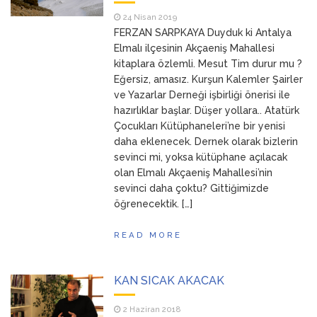
24 Nisan 2019
FERZAN SARPKAYA Duyduk ki Antalya
Elmalı ilçesinin Akçaeniş Mahallesi
kitaplara özlemli. Mesut Tim durur mu ?
Eğersiz, amasız. Kurşun Kalemler Şairler
ve Yazarlar Derneği işbirliği önerisi ile
hazırlıklar başlar. Düşer yollara.. Atatürk
Çocukları Kütüphaneleri’ne bir yenisi
daha eklenecek. Dernek olarak bizlerin
sevinci mi, yoksa kütüphane açılacak
olan Elmalı Akçaeniş Mahallesi’nin
sevinci daha çoktu? Gittiğimizde
öğrenecektik. […]
READ MORE
KAN SICAK AKACAK
2 Haziran 2018