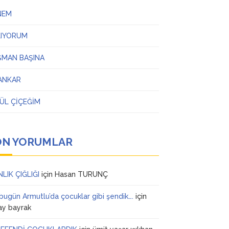
NEM
LIYORUM
ŞMAN BAŞINA
ANKAR
ÜL ÇİÇEĞİM
ON YORUMLAR
NLIK ÇIĞLIĞI
için
Hasan TURUNÇ
 bugün Armutlu’da çocuklar gibi şendik….
için
ay bayrak