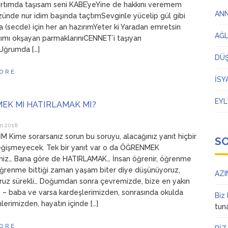
rtımda taşısam seni KABE’yeYine de hakkını veremem
AN
ünde nur idim başında taçtımSevginle yücelip gül gibi
 (secde) için her an hazırımYeter ki Yaradan emretsin
AĞ
ımı okşayan parmaklarınıCENNET’i taşıyan
ıUğrumda […]
DÜ
ORE
İSY
EYL
EK Mİ HATIRLAMAK MI?
n 2018
 Kime sorarsanız sorun bu soruyu, alacağınız yanıt hiçbir
S
ğişmeyecek. Tek bir yanıt var o da ÖĞRENMEK
iniz… Bana göre de HATIRLAMAK… İnsan öğrenir, öğrenme
ğrenme bittiği zaman yaşam biter diye düşünüyoruz,
AZI
uz sürekli… Doğumdan sonra çevremizde, bize en yakın
 – baba ve varsa kardeşlerimizden, sonrasında okulda
Biz
erimizden, hayatın içinde […]
tun
ORE