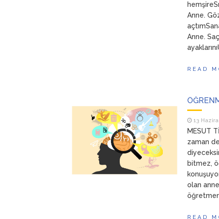
hemşireSı
Anne. Göz
açtımSana
Anne. Saç
ayakların
READ M
ÖĞRENM
13 Hazira
MESUT TİM
zaman de
diyeceks
bitmez, ö
konuşuyor
olan anne
öğretmenl
READ M