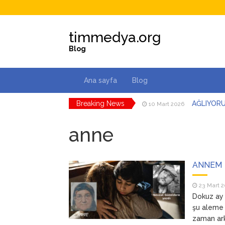
timmedya.org
Blog
Ana sayfa
Blog
Breaking News
AĞLIYOR
10 Mart 2026
DÜŞMAN B
3 Mart 2026
İSYANK
anne
18 Şubat 2026
EYLÜL Ç
14 Şubat 2026
SENİ O K
3 Şubat 2026
ANNEM
23 Mart 2026
ANNEM
23 Mart 
Dokuz ay 
şu aleme 
zaman ar