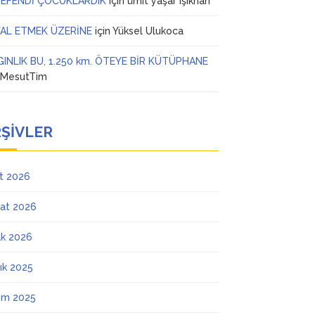
 EFENDİ ÇOCUKLARDIK
için
ümit yaşar ışıkhan
AL ETMEK ÜZERİNE
için
Yüksel Ulukoca
GINLIK BU, 1.250 km. ÖTEYE BİR KÜTÜPHANE
n
MesutTim
ŞIVLER
t 2026
at 2026
k 2026
lık 2025
ım 2025