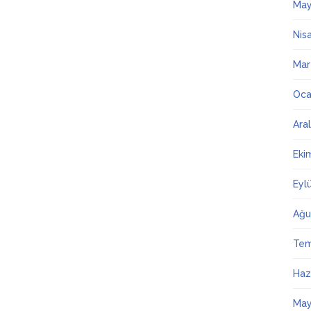
May
Nis
Mar
Oca
Ara
Eki
Eyl
Ağu
Te
Haz
May