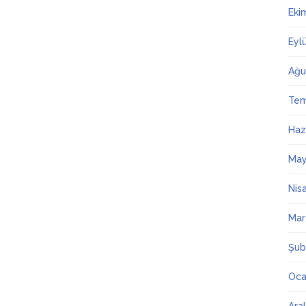
Eki
Eyl
Ağu
Te
Haz
May
Nis
Mar
Şub
Oca