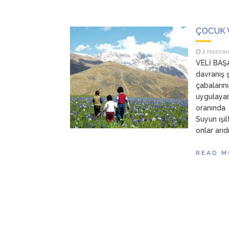
ÇOCUK 
2 Haziran
VELİ BAŞA
davranış 
çabaların
uygulayan
oranında 
Suyun ışıl
onlar arıd
READ M