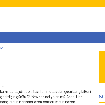
UM
AŞINA
AR
İÇEĞİM
ADAR ÇOK SEVİYORUM Kİ
2026
karnında taşıdın beniTaşırken mutluydun çocuklar gibiBeni
SO
getirdiğin günBu DÜNYA senindi yalan mı? Anne. Her
kadaş oldun benimleBazen doktorumdun bazen