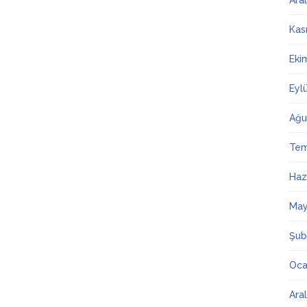
Ara
Kas
Eki
Eyl
Ağu
Te
Haz
May
Şub
Oca
Ara