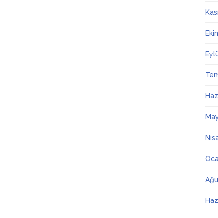
Kas
Eki
Eyl
Te
Haz
May
Nis
Oca
Ağu
Haz