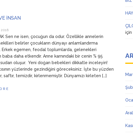
BİZ
HAY
VE İNSAN
ÇIL
 2018
içi
K Sen ne isen, çocuğun da odur. Özellikle annelerin
şekilleri belirler çocukların dünyayı anlamlandırma
ı. Erkek egemen, feodal toplumlarda, gelenekleri
AR
 baba daha etkendir. Anne karnındaki bir cenin % 95
sudan oluşur. Yeni doğan bebekleri dikkatle inceleyin!
tısının yüzlerinde gezindiğini göreceksiniz. İşte bu yüzden
Mar
ır, saftır, temizdir, kirlenmemiştir. Dünyamızı kirleten […]
Şub
ORE
Oca
Ara
Kas