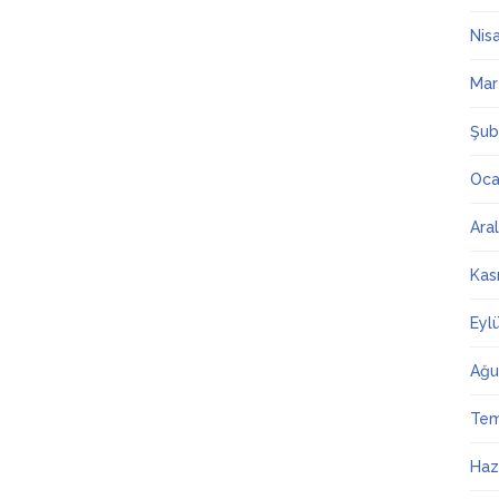
Nis
Mar
Şub
Oca
Ara
Kas
Eyl
Ağu
Te
Haz