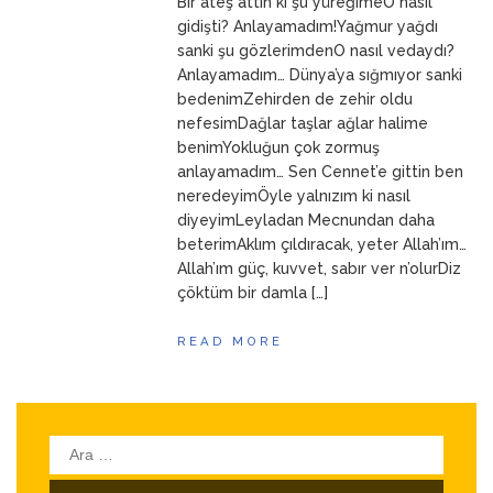
Bir ateş attın ki şu yüreğimeO nasıl
gidişti? Anlayamadım!Yağmur yağdı
sanki şu gözlerimdenO nasıl vedaydı?
Anlayamadım… Dünya’ya sığmıyor sanki
bedenimZehirden de zehir oldu
nefesimDağlar taşlar ağlar halime
benimYokluğun çok zormuş
anlayamadım… Sen Cennet’e gittin ben
neredeyimÖyle yalnızım ki nasıl
diyeyimLeyladan Mecnundan daha
beterimAklım çıldıracak, yeter Allah’ım…
Allah’ım güç, kuvvet, sabır ver n’olurDiz
çöktüm bir damla […]
READ MORE
Arama: