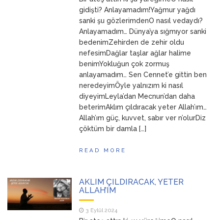
ANNEM
23 Mart 2026
gidişti? Anlayamadım!Yağmur yağdı
sanki şu gözlerimdenO nasıl vedaydı?
Anlayamadım… Dünya’ya sığmıyor sanki
bedenimZehirden de zehir oldu
nefesimDağlar taşlar ağlar halime
benimYokluğun çok zormuş
anlayamadım… Sen Cennet’e gittin ben
neredeyimÖyle yalnızım ki nasıl
diyeyimLeyla’dan Mecnun’dan daha
beterimAklım çıldıracak yeter Allah’ım…
Allah’ım güç, kuvvet, sabır ver n’olurDiz
çöktüm bir damla […]
READ MORE
AKLIM ÇILDIRACAK, YETER
ALLAH’IM
3 Eylül 2024