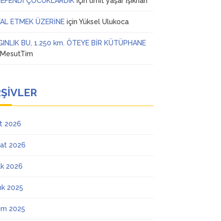
 EFENDİ ÇOCUKLARDIK
için
ümit yaşar ışıkhan
AL ETMEK ÜZERİNE
için
Yüksel Ulukoca
GINLIK BU, 1.250 km. ÖTEYE BİR KÜTÜPHANE
n
MesutTim
ŞIVLER
t 2026
at 2026
k 2026
lık 2025
ım 2025