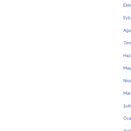
Eki
Eyl
Ağu
Te
Haz
May
Nis
Mar
Şub
Oca