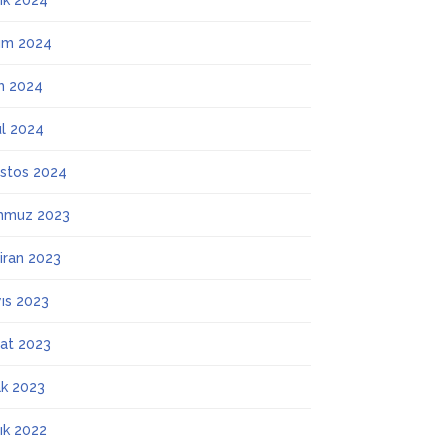
lık 2024
ım 2024
m 2024
ül 2024
stos 2024
mmuz 2023
iran 2023
ıs 2023
at 2023
k 2023
lık 2022