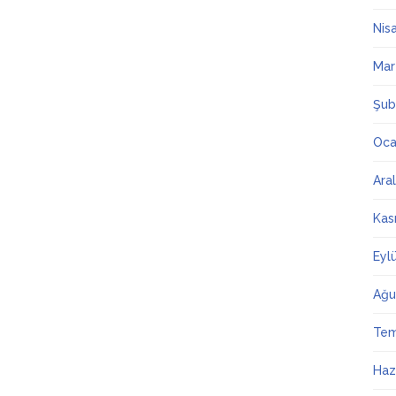
Nis
Mar
Şub
Oca
Ara
Kas
Eyl
Ağu
Te
Haz