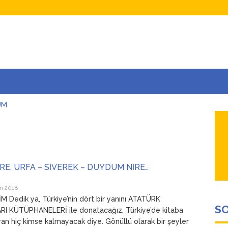
UM
AŞINA
AR
İÇEĞİM
ADAR ÇOK SEVİYORUM Kİ
İRE, URFA – SİVEREK – DUYDUM NİRE…
n 2018
 Dedik ya, Türkiye’nin dört bir yanını ATATÜRK
SO
I KÜTÜPHANELERİ ile donatacağız, Türkiye’de kitaba
n hiç kimse kalmayacak diye. Gönüllü olarak bir şeyler