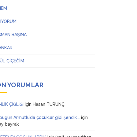
NEM
LIYORUM
ŞMAN BAŞINA
ANKAR
ÜL ÇİÇEĞİM
ON YORUMLAR
NLIK ÇIĞLIĞI
için
Hasan TURUNÇ
 bugün Armutlu’da çocuklar gibi şendik….
için
ay bayrak