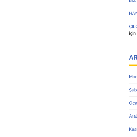
BİZ
HAY
ÇIL
içi
AR
Mar
Şub
Oca
Ara
Kas