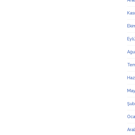
Ara
Kas
Eki
Eyl
Ağu
Te
Haz
May
Şub
Oca
Ara