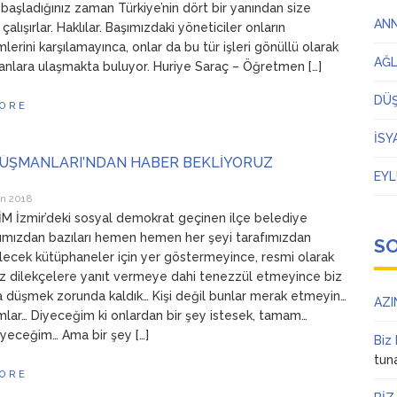
aşladığınız zaman Türkiye’nin dört bir yanından size
AN
alışırlar. Haklılar. Başımızdaki yöneticiler onların
lerini karşılamayınca, onlar da bu tür işleri gönüllü olarak
AĞ
anlara ulaşmakta buluyor. Huriye Saraç – Öğretmen […]
DÜ
ORE
İSY
DÜŞMANLARI’NDAN HABER BEKLİYORUZ
EYL
an 2018
 İzmir’deki sosyal demokrat geçinen ilçe belediye
ımızdan bazıları hemen hemen her şeyi tarafımızdan
S
lecek kütüphaneler için yer göstermeyince, resmi olarak
z dilekçelere yanıt vermeye dahi tenezzül etmeyince biz
a düşmek zorunda kaldık… Kişi değil bunlar merak etmeyin…
AZI
mlar… Diyeceğim ki onlardan bir şey istesek, tamam…
diyeceğim… Ama bir şey […]
Biz
tun
ORE