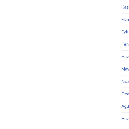
Kas
Eki
Eyl
Te
Haz
May
Nis
Oca
Ağu
Haz