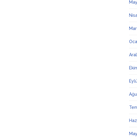
May
Nis
Mar
Oca
Ara
Eki
Eyl
Ağu
Te
Haz
May