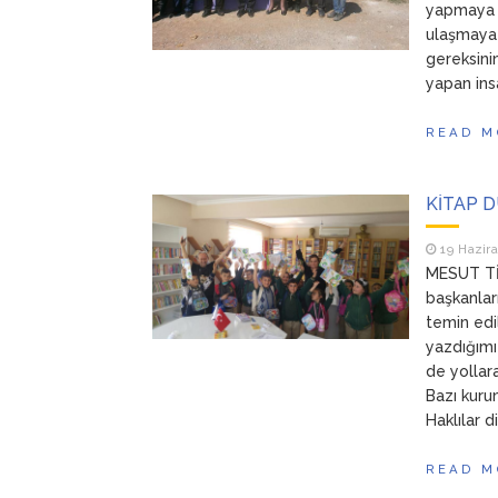
yapmaya b
ulaşmaya ç
gereksinim
yapan ins
READ M
KİTAP 
19 Hazir
MESUT TİM
başkanlar
temin edi
yazdığımı
de yollar
Bazı kuru
Haklılar 
READ M