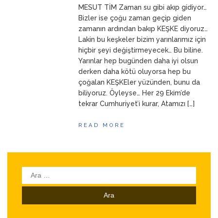
MESUT TİM Zaman su gibi akıp gidiyor…
ANNEM
23 Mart 2026
Bizler ise çoğu zaman geçip giden
zamanın ardından bakıp KEŞKE diyoruz…
Lakin bu keşkeler bizim yarınlarımız için
hiçbir şeyi değiştirmeyecek… Bu biline.
Yarınlar hep bugünden daha iyi olsun
derken daha kötü oluyorsa hep bu
çoğalan KEŞKEler yüzünden, bunu da
biliyoruz. Öyleyse… Her 29 Ekim’de
tekrar Cumhuriyet’i kurar, Atamızı […]
READ MORE
Arama: