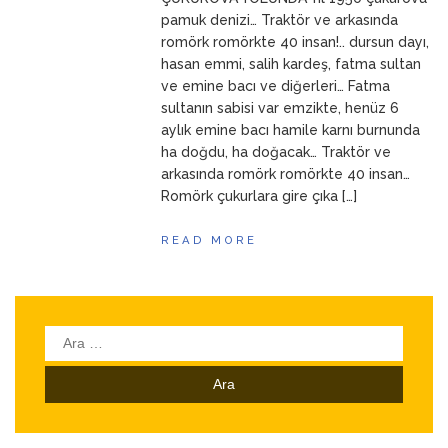
ANNEM
23 Mart 2026
pamuk denizi… Traktör ve arkasında
romörk romörkte 40 insan!.. dursun dayı,
hasan emmi, salih kardeş, fatma sultan
ve emine bacı ve diğerleri… Fatma
sultanın sabisi var emzikte, henüz 6
aylık emine bacı hamile karnı burnunda
ha doğdu, ha doğacak… Traktör ve
arkasında romörk romörkte 40 insan…
Romörk çukurlara gire çıka […]
READ MORE
Arama: