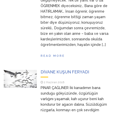
değişmeyecek. Tek bir yanıt var o da
ÖĞRENMEK diyeceksiniz… Bana göre de
HATIRLAMAK… İnsan öğrenir, öğrenme
bitmez, öğrenme bittiği zaman yaşam
biter diye düşünüyoruz, konuşuyoruz
sürekli… Doğumdan sonra çevremizde,
bize en yakın olan anne – baba ve varsa
kardeşlerimizden, sonrasında okulda
öğretmenlerimizden, hayatın içinde […]
READ MORE
DİVANE KUŞUN FERYADI
2 Haziran 2018
PINAR ÇAĞLINER İki kanadımın bana
sunduğu gökyüzünde, özgürlüğün
varlığını yaşamak, kah uçurur beni kah
kondurur bir ağacın dalına. Süzüldüğüm
rüzgarla, konmayı en çok sevdiğim