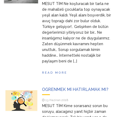
ANNEM
23 Mart 2026
MESUT TİM Ne koşturacak bir tarla ne
de mahalleli çocuklarla top oynayacak
yeşil alan kaldı. Yeşil alanı boşverdik, bir
avuç toprağı dahi zor bulur olduk.
Türkiye gelişiyor!.. Gelişirken de bütün
değerlerimizi yitiriyoruz bir bir… Ne
insanlığımız kalıyor ne de duygularımız.
Zaten düşünmek kavramını hepten
unuttuk… Sorup sorgulamak kimin
haddine… İnternetteki nostaljik bir
paylaşım beni de […]
READ MORE
ÖĞRENMEK Mİ HATIRLAMAK MI?
13 Haziran 2018
MESUT TİM Kime sorarsanız sorun bu
soruyu, alacağınız yanıt hiçbir zaman