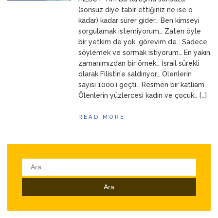
ANNEM
23 Mart 2026
(sonsuz diye tabir ettiğiniz ne ise o
kadar) kadar sürer gider… Ben kimseyi
sorgulamak istemiyorum… Zaten öyle
bir yetkim de yok, görevim de… Sadece
söylemek ve sormak istiyorum… En yakın
zamanımızdan bir örnek… İsrail sürekli
olarak Filistin’e saldırıyor… Ölenlerin
sayısı 1000’i geçti… Resmen bir katliam…
Ölenlerin yüzlercesi kadın ve çocuk… […]
READ MORE
Arama: