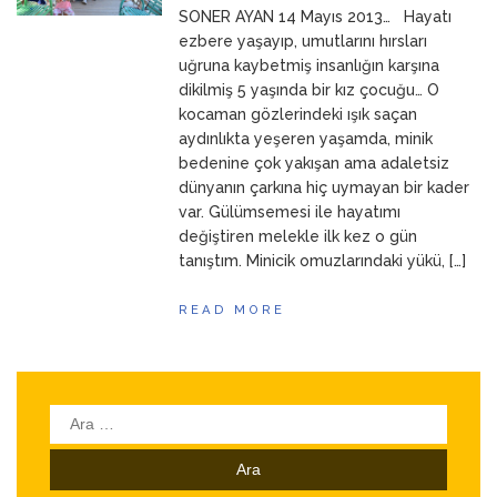
SONER AYAN 14 Mayıs 2013… Hayatı
ANNEM
23 Mart 2026
ezbere yaşayıp, umutlarını hırsları
uğruna kaybetmiş insanlığın karşına
dikilmiş 5 yaşında bir kız çocuğu… O
kocaman gözlerindeki ışık saçan
aydınlıkta yeşeren yaşamda, minik
bedenine çok yakışan ama adaletsiz
dünyanın çarkına hiç uymayan bir kader
var. Gülümsemesi ile hayatımı
değiştiren melekle ilk kez o gün
tanıştım. Minicik omuzlarındaki yükü, […]
READ MORE
Arama: