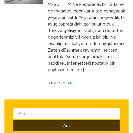
MESUT TİM Ne koşturacak bir tarla ne
ANNEM
23 Mart 2026
de mahalleli çocuklarla top oynayacak
yeşil alan kaldı. Yeşil alanı boşverdik, bir
avuç toprağı dahi zor bulur olduk.
Türkiye gelişiyor!.. Gelişirken de bütün
değerlerimizi yitiriyoruz bir bir… Ne
insanlığımız kalıyor ne de duygularımız.
Zaten düşünmek kavramını hepten
unuttuk… Sorup sorgulamak kimin
haddine… İnternetteki nostaljik bir
paylaşım beni de […]
READ MORE
Arama: