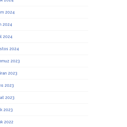
lık 2024
ım 2024
m 2024
ül 2024
stos 2024
mmuz 2023
iran 2023
ıs 2023
at 2023
k 2023
lık 2022