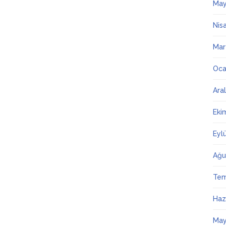
May
Nis
Mar
Oca
Ara
Eki
Eyl
Ağu
Te
Haz
May