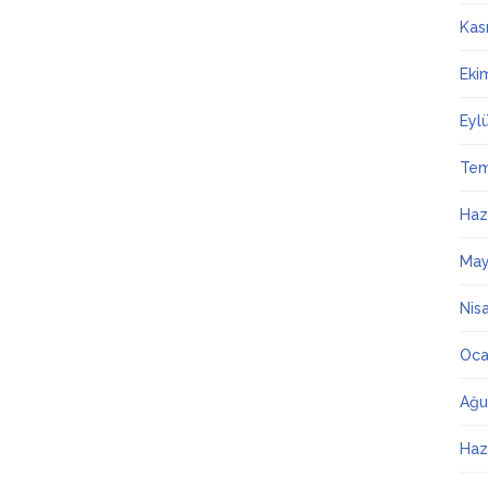
Kas
Eki
Eyl
Te
Haz
May
Nis
Oca
Ağu
Haz