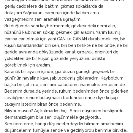
geniş caddelere de baktım, çıkmaz sokaklarda da
dolaştım.Yağmurun, çamurun içinde kaldım ama
vazgeçmedim seni aramakla uğraştım.
Bulduğumda seni kaybetmemek, gözlerindeki nemi alıp,
hüznünü kalbinden söküp çekmek için aradım. Yarım kalmış
canına can olmak için yani CAN ile CANAN durabilmek için, bir
kuşun kanatlarından biri sen, biri ben birlikte ne bir önde, ne bir
geride aynı anda gökyüzünde kanat çırparak, enginleri de,
yüksekleri de bir kuşun gözünde yeryüzünü birlikte
görebilmek için aradım.
Karanlık bir ayazın içinde, gündüzün güneşli geçecek bir
gününün hayaline kavuşabilecekmiş gibi aradım. Kayboldum
başka bir şehirde, seni anınca buldum inanmak istemesen de…
Bedenim dursa da yerinde, ruhum bedenimden önce giderken
sevdiğine, ruhum buluşmasın bedenden önce diye koşup
takayım istedim biran önce bedenime…
Biliyor musun? Aç kalmadım hiç… Senin düşüncen besliyordu,
dermansızlığım bile seni düşünmekle geçiyordu…
Sen nerelerde, hangi düşüncelerdeydin bilmem ama benim
düşüncelerim tümüyle sende ve geziniyordu benimle birlikte…