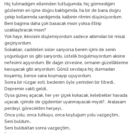
Hiç tutmadığım ellerinden tuttuğumda, hiç görmediğim
gözlerinin en içine doğru baktığımda, ha bir de bana doğru
çekip kollarımda sardığımda, kalbinin ritmini düşünüyordum.
Beni bağrına daha çok basacak mısın yoksa ittirip
uzaklaştıracak mısın?
Yok hayır, ikincisini düşlemiyordum sadece aklımdan bir misal
geçiriyordum.
Sokakları, caddeleri sisler sarıyorsa benim içimi de senin
yoğunluğun sis gibi sarıyordu, üstelik boğulmuyordum aksine
nefesimi açıyordum. Bir dağın zirvesine, ormanın güzelliklerine
kavuşacak gibi arıyordum. Gönül sevdaya hiç durmadan
koşarmış, bense sana koşmayıp uçuyordum.
Sonra bir rüzgar esti, bedenim öyle yerinden bir titredi…
Depremin vakti geldi…
Oysa güneş açacak, her yer çiçek kokacak, kelebekler havada
uçacak, içimde de çiğdemler uyanmayacak mıydı?.. Aralasam
perdeyi, görecektim herşeyi…
Onca yolu, onca tutkuyu, onca koştuğum yolu vazgeçtim…
Seni buldum…
Seni bulduktan sonra vazgeçtim…