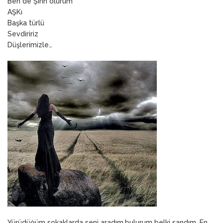
Ben de Şirin olurum
AŞKı
Başka türlü
Sevdiririz
Düşlerimizle…
Yürüdüğüm sokaklarda seni aradım,bulurum belki sandım. En