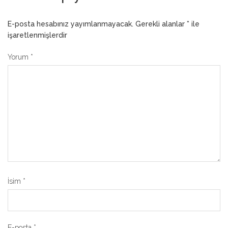
E-posta hesabınız yayımlanmayacak.
Gerekli alanlar
*
ile
işaretlenmişlerdir
Yorum
*
İsim
*
E-posta
*