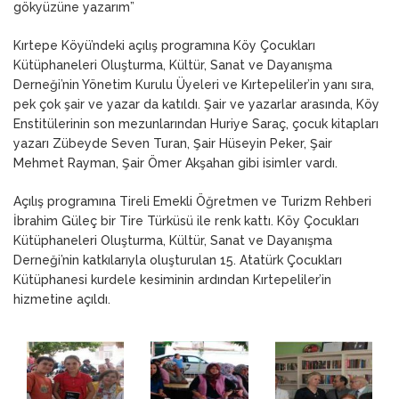
gökyüzüne yazarım”
Kırtepe Köyü’ndeki açılış programına Köy Çocukları
Kütüphaneleri Oluşturma, Kültür, Sanat ve Dayanışma
Derneği’nin Yönetim Kurulu Üyeleri ve Kırtepeliler’in yanı sıra,
pek çok şair ve yazar da katıldı. Şair ve yazarlar arasında, Köy
Enstitülerinin son mezunlarından Huriye Saraç, çocuk kitapları
yazarı Zübeyde Seven Turan, Şair Hüseyin Peker, Şair
Mehmet Rayman, Şair Ömer Akşahan gibi isimler vardı.
Açılış programına Tireli Emekli Öğretmen ve Turizm Rehberi
İbrahim Güleç bir Tire Türküsü ile renk kattı. Köy Çocukları
Kütüphaneleri Oluşturma, Kültür, Sanat ve Dayanışma
Derneği’nin katkılarıyla oluşturulan 15. Atatürk Çocukları
Kütüphanesi kurdele kesiminin ardından Kırtepeliler’in
hizmetine açıldı.