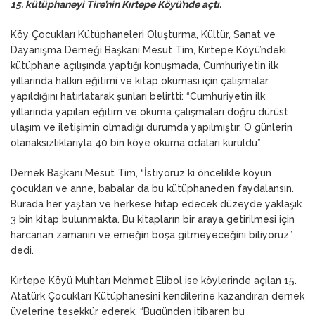
15. kütüphaneyi Tire’nin Kırtepe Köyü’nde açtı.
Köy Çocukları Kütüphaneleri Oluşturma, Kültür, Sanat ve
Dayanışma Derneği Başkanı Mesut Tim, Kırtepe Köyü’ndeki
kütüphane açılışında yaptığı konuşmada, Cumhuriyetin ilk
yıllarında halkın eğitimi ve kitap okuması için çalışmalar
yapıldığını hatırlatarak şunları belirtti: “Cumhuriyetin ilk
yıllarında yapılan eğitim ve okuma çalışmaları doğru dürüst
ulaşım ve iletişimin olmadığı durumda yapılmıştır. O günlerin
olanaksızlıklarıyla 40 bin köye okuma odaları kuruldu”
Dernek Başkanı Mesut Tim, “İstiyoruz ki öncelikle köyün
çocukları ve anne, babalar da bu kütüphaneden faydalansın.
Burada her yaştan ve herkese hitap edecek düzeyde yaklaşık
3 bin kitap bulunmakta. Bu kitapların bir araya getirilmesi için
harcanan zamanın ve emeğin boşa gitmeyeceğini biliyoruz”
dedi.
Kırtepe Köyü Muhtarı Mehmet Elibol ise köylerinde açılan 15.
Atatürk Çocukları Kütüphanesini kendilerine kazandıran dernek
üyelerine teşekkür ederek, “Bugünden itibaren bu