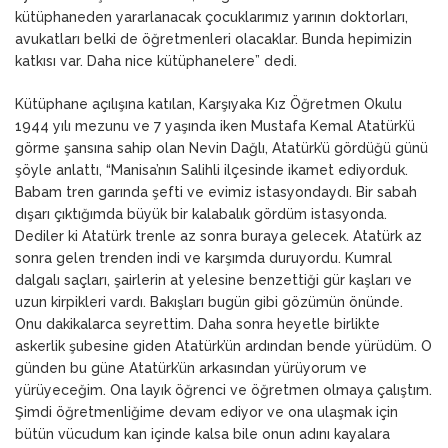
kütüphaneden yararlanacak çocuklarımız yarının doktorları,
avukatları belki de öğretmenleri olacaklar. Bunda hepimizin
katkısı var. Daha nice kütüphanelere” dedi.
Kütüphane açılışına katılan, Karşıyaka Kız Öğretmen Okulu
1944 yılı mezunu ve 7 yaşında iken Mustafa Kemal Atatürk’ü
görme şansına sahip olan Nevin Dağlı, Atatürk’ü gördüğü günü
şöyle anlattı, “Manisa’nın Salihli ilçesinde ikamet ediyorduk.
Babam tren garında şefti ve evimiz istasyondaydı. Bir sabah
dışarı çıktığımda büyük bir kalabalık gördüm istasyonda.
Dediler ki Atatürk trenle az sonra buraya gelecek. Atatürk az
sonra gelen trenden indi ve karşımda duruyordu. Kumral
dalgalı saçları, şairlerin at yelesine benzettiği gür kaşları ve
uzun kirpikleri vardı. Bakışları bugün gibi gözümün önünde.
Onu dakikalarca seyrettim. Daha sonra heyetle birlikte
askerlik şubesine giden Atatürk’ün ardından bende yürüdüm. O
günden bu güne Atatürk’ün arkasından yürüyorum ve
yürüyeceğim. Ona layık öğrenci ve öğretmen olmaya çalıştım.
Şimdi öğretmenliğime devam ediyor ve ona ulaşmak için
bütün vücudum kan içinde kalsa bile onun adını kayalara