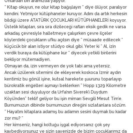
O’nlardan biri aramızda yaşıyor.
” Kitap okuyun, ne olur kitap bağışlayın ” diye ölüyor, paralıyor
kendini. Yetmiyor kütüphaneler kuruyor. Adını da artık herkesin
bildiği üzere ATATÜRK ÇOCUKLARI KÜTÜPHANELERİ koyuyor.
Üstelik kitapları, sıra sıra dizileceği rafları eksik gedik ne varsa
arkadaş çevresiyle halletmeye çalışırken çevre ilçeler
köylerdeki çocukların ufku açılsın diye ” müsaade edilecek ”
küçücük bir alan istiyor stüdyo okul gibi. Yeter ki ” Al, izin
verdik buraya da kütüphane kur ” diyecek yetkili birilerini
bekliyor mütemadiyen.
Olmayan da, izin vermeyen de yok tabi ama yetersiz.
Ancak üzülerek sitemimi de ekleyerek koskoca İzmir aydın
kentimiz bu gönül işine, kutsal harekete şuurunu toparlayıp
bürokratik engelleri aşmayı beklerken ” Hopp 1329 Kilometre
uzaktan sesi duyuluyor da Urfa’nın Siverek’i Duydum
Köyü’nden” teklif geliyor bu işin mimarı Sevgili Mesut Tim’e.
Burnumuzun dibinde burnumuzun direğini sızlatanlara sözüm.
” Hayatını kitaplara adamış bu adamın sesini duymak bu kadar
zor mu? ”
Her kimseniz, hangi koltuğu işgal ediyorsanız çok şey
kaybediyorsunuz ve sizin sayenizde de bizim çocuklarımız da