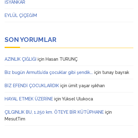
İSYANKAR
EYLÜL ÇİÇEĞİM
SON YORUMLAR
AZINLIK ÇIĞLIĞI
için
Hasan TURUNÇ
Biz bugün Armutlu’da çocuklar gibi şendik….
için
tunay bayrak
BİZ EFENDİ ÇOCUKLARDIK
için
ümit yaşar ışıkhan
HAYAL ETMEK ÜZERİNE
için
Yüksel Ulukoca
ÇILGINLIK BU, 1.250 km. ÖTEYE BİR KÜTÜPHANE
için
MesutTim