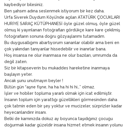
kaybediyor bilesiniz.
Ben şahsım adına seslenmek istiyorum bir kez daha.
Urfa Siverek Duydum Köyü’nde açılan ATATÜRK ÇOCUKLARI
HURİYE SARAÇ KÜTÜPHANESİ öyle güzel olmuş, öyle güzel
olmuş ki yayınlanan fotoğrafları gördükçe kare kare çekilmiş
fotoğrafların sonuna doğru gözyaşlarımı tutamadım.
Bu duygusallığımı abartıyorum sananlar olabilir ama beni en
çok yakından tanıyanlar hissedebilir ve inanırlar bana.
Hoş insansa ne olur inanmasa ne olur bazıları, umrumda da
değil zaten.
Siz bir kitapseverin bu mukaddes hareketine inanmaya
başlayın yeter.
Ancak şunu unutmayın beyler !
Bütün gün “aşne fişne, ha ha ha hi hi hi…” olmaz.
İşler ve hobiler topluma yararlı olmak için icat edilmiştir.
İnsanın toplum için yarattığı güzellikleri görmesinden daha
çok tatmin eden bir şey yoktur ve mucizeler, sürprizler kadar
heyecanlandırır insanı.
Belki de karnınızda dokuz ay boyunca taşıdığınız çocuğu
doğurmak kadar güzeldir insana hizmet etmek insanın yolunu