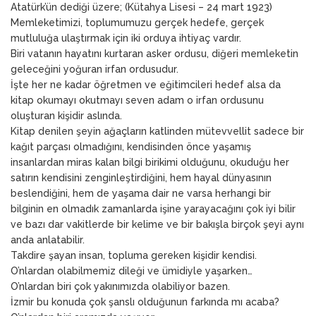
Atatürk’ün dediği üzere; (Kütahya Lisesi – 24 mart 1923)
Memleketimizi, toplumumuzu gerçek hedefe, gerçek
mutluluğa ulaştırmak için iki orduya ihtiyaç vardır.
Biri vatanın hayatını kurtaran asker ordusu, diğeri memleketin
geleceğini yoğuran irfan ordusudur.
İşte her ne kadar öğretmen ve eğitimcileri hedef alsa da
kitap okumayı okutmayı seven adam o irfan ordusunu
oluşturan kişidir aslında.
Kitap denilen şeyin ağaçların katlinden mütevvellit sadece bir
kağıt parçası olmadığını, kendisinden önce yaşamış
insanlardan miras kalan bilgi birikimi olduğunu, okuduğu her
satırın kendisini zenginleştirdiğini, hem hayal dünyasının
beslendiğini, hem de yaşama dair ne varsa herhangi bir
bilginin en olmadık zamanlarda işine yarayacağını çok iyi bilir
ve bazı dar vakitlerde bir kelime ve bir bakışla birçok şeyi aynı
anda anlatabilir.
Takdire şayan insan, topluma gereken kişidir kendisi.
O’nlardan olabilmemiz dileği ve ümidiyle yaşarken…
O’nlardan biri çok yakınımızda olabiliyor bazen.
İzmir bu konuda çok şanslı olduğunun farkında mı acaba?