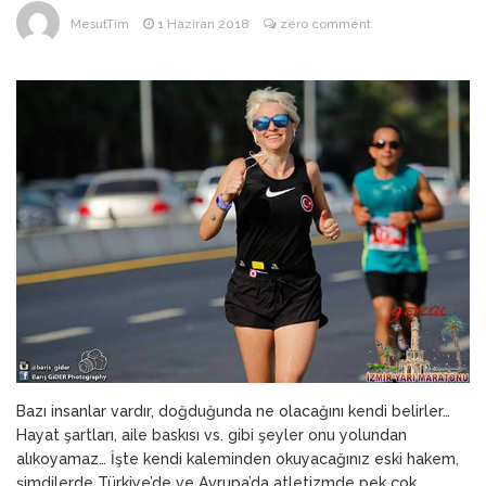
ANNEM
23 Mart 2026
MesutTim
1 Haziran 2018
zero comment
Bazı insanlar vardır, doğduğunda ne olacağını kendi belirler…
Hayat şartları, aile baskısı vs. gibi şeyler onu yolundan
alıkoyamaz… İşte kendi kaleminden okuyacağınız eski hakem,
şimdilerde Türkiye’de ve Avrupa’da atletizmde pek çok