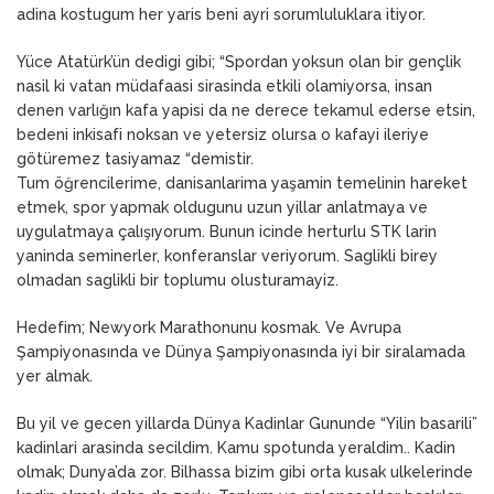
adina kostugum her yaris beni ayri sorumluluklara itiyor.
Yüce Atatürk’ün dedigi gibi; “Spordan yoksun olan bir gençlik
nasil ki vatan müdafaasi sirasinda etkili olamiyorsa, insan
denen varlığın kafa yapisi da ne derece tekamul ederse etsin,
bedeni inkisafi noksan ve yetersiz olursa o kafayi ileriye
götüremez tasiyamaz “demistir.
Tum öğrencilerime, danisanlarima yaşamin temelinin hareket
etmek, spor yapmak oldugunu uzun yillar anlatmaya ve
uygulatmaya çalışıyorum. Bunun icinde herturlu STK larin
yaninda seminerler, konferanslar veriyorum. Saglikli birey
olmadan saglikli bir toplumu olusturamayiz.
Hedefim; Newyork Marathonunu kosmak. Ve Avrupa
Şampiyonasında ve Dünya Şampiyonasında iyi bir siralamada
yer almak.
Bu yil ve gecen yillarda Dünya Kadinlar Gununde “Yilin basarili”
kadinlari arasinda secildim. Kamu spotunda yeraldim.. Kadin
olmak; Dunya’da zor. Bilhassa bizim gibi orta kusak ulkelerinde