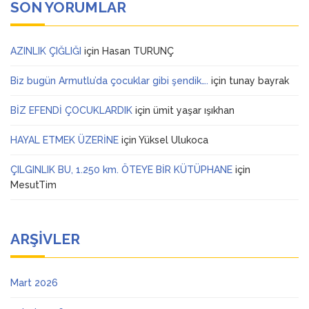
SON YORUMLAR
AZINLIK ÇIĞLIĞI
için
Hasan TURUNÇ
Biz bugün Armutlu’da çocuklar gibi şendik….
için
tunay bayrak
BİZ EFENDİ ÇOCUKLARDIK
için
ümit yaşar ışıkhan
HAYAL ETMEK ÜZERİNE
için
Yüksel Ulukoca
ÇILGINLIK BU, 1.250 km. ÖTEYE BİR KÜTÜPHANE
için
MesutTim
ARŞIVLER
Mart 2026