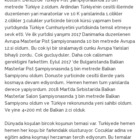
metrede Türkiye 2.oldum. Ardindan Türkiye’nin cesitli illerinde
duzenlenen yari maratonlar ve 10 K yarislarinda 1.cilikler
2.cilikler 3.culukler yurticinde bircok kürsü yapmam beni
yurtdışında Türkiye Cumhuriyetini yurtdisinda temsil etmeye
sevk etti. Ve ilk yurtdisi yarışımı 2017 Danimarka duzenlenen
Avrupa Masterlar Pist Şampiyonasında 10 bin metrede Avrupa
12.si oldum.. Bu cok iyi bir siralamaydi cunku Avrupa Yarislari
bihayli zordu.. Cok gucluyduler.. Daha cok calismam
gerektigini farkettim. Eylul 2017 ‘de Bulgaristanda Balkan
Masterlar Pist Şampiyonasında 5 bin metrede Balkan
Sampiyonu oldum. Donuste yurticinde cesitli illerde yaris
kosmaya devam ediyordum.. Hemen hemen tum yarislarda
derece yapiyordum. 2018 Mart’da Sırbistan’da Balkan
Masterlar Salon Şampiyonasında 3 bin metrede Balkan
Sampiyonu oldum ve Türkiye rekorununda yeni sahibi oldum.
Ve yine 4×200 mt de Balkan 2.ci olduk.
Dünyada koşulan bircok koşunun temasi var. Turkiyede hemen
hemen her koşu bir farkındalık olusturuyor. Cocuklar adina ve
eğitim adına koşmayi herzaman tercih ediyorum. Bu temalar