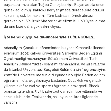
başarılara imza atan Tuğba Güneş bu kişi… Başarı adeta onun
göbek adı olmuş, katıldığı her yarışmada derecelerle ödüller
kazanmış eski bir hakem… Tüm kadınların örnek alması
gereken biri… Ve İzmir Masterler Atletizm Kulübü üyesi olması
da onu bize daha çok yakın kılıyor…
İşte kendi duygu ve düşünceleriyle TUĞBA GÜNEŞ…
Adanaliyim..Çocukluk döneminden bu yana K.maras’ta ikamet
ediyorum.2002 Kafkas Üniversitesi Sarikamis Beden Egitimi
Ogretmenligi mezunuyum.Sütcü Imam Üniversitesi Tarih
Anabilim Dalinda Yüksek lisansımı tamanladim. Ve şu sıralarda
da İstanbul Üniversitesi Sosyoloji Bölümü 4.sinif ogrencisiyim.
2002’de Üniversite mezun olduğumda Kolejde Beden eğitimi
öğretmeni olarak çalışmaya basladim. Cocukluk ve genclik
yıllarım aktif,sosyal ve sporcu öğrenci olarak gecti. Bircok
bransla ilgilendim. 5 yıl basketbol oynadim lise yıllarında ve
sehir kulubunde. Teakwando, halkoyunlari, kros liglerinde
yarıştım.