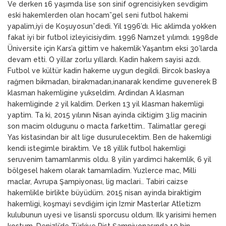
Ve derken 16 yaşımda lise son sinif ogrencisiyken sevdigim
eski hakemlerden olan hocam”gel seni futbol hakemi
yapalim,iyi de Koşuyosun”dedi. Yil 1996’dı. Hic aklimda yokken
fakat iyi bir futbol izleyicisiydim. 1996 Namzet yılımdı. 1998de
Üniversite için Kars’a gittim ve hakemlik Yaşantım eksi 30’larda
devam etti. O yillar zorlu yıllardı. Kadin hakem sayisi azdı.
Futbol ve kültür kadin hakeme uygun degildi. Bircok baskıya
rağmen bikmadan, birakmadan,inanarak kendime guvenerek B
klasman hakemligine yukseldim. Ardindan A klasman
hakemliginde 2 yil kaldim. Derken 13 yil klasman hakemligi
yaptim. Ta ki, 2015 yılının Nisan ayinda ciktigim 3.lig macinin
son macim oldugunu o macta farkettim.. Talimatlar geregi
Yas kistasindan bir alt lige dusurulecektim. Ben de hakemligi
kendi istegimle biraktim. Ve 18 yillik futbol hakemligi
seruvenim tamamlanmis oldu. 8 yilin yardimci hakemlik, 6 yil
bölgesel hakem olarak tamamladim. Yuzlerce mac, Milli
maclar, Avrupa Şampiyonası, lig maclari.. Tabiri caizse
hakemlikle birlikte büyüdüm. 2015 nisan ayinda biraktigim
hakemligi, koşmayi sevdiğim için Izmir Masterlar Atletizm
kulubunun uyesi ve lisansli sporcusu oldum. Ilk yarisimi hemen
kostum. Denizli’de Türkiye Pist Şampiyonasında 10 bin